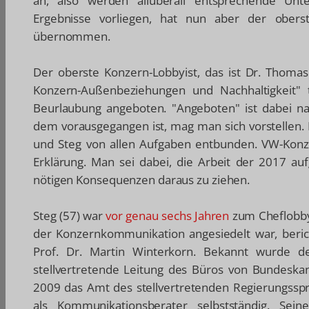
an, also werden allüberall entsprechende Unter
Ergebnisse vorliegen, hat nun aber der oberst
übernommen.
Der oberste Konzern-Lobbyist, das ist Dr. Thomas 
Konzern-Außenbeziehungen und Nachhaltigkeit" 
Beurlaubung angeboten. "Angeboten" ist dabei nat
dem vorausgegangen ist, mag man sich vorstellen
und Steg von allen Aufgaben entbunden. VW-Konzer
Erklärung. Man sei dabei, die Arbeit der 2017 a
nötigen Konsequenzen daraus zu ziehen.
Steg (57) war
vor genau sechs Jahren
zum Cheflobbyi
der Konzernkommunikation angesiedelt war, beric
Prof. Dr. Martin Winterkorn. Bekannt wurde der
stellvertretende Leitung des Büros von Bundeska
2009 das Amt des stellvertretenden Regierungsspr
als Kommunikationsberater selbstständig. Sei