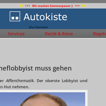
+++ Wir machen Sommerpause :) +++
Zur Startseite
Services
Recht & Reise
Begehr
heflobbyist muss gehen
der
Affenthematik
. Der oberste Lobbyist und
en Hut nehmen.