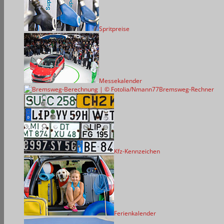
Spritpreise
Messekalender
Bremsweg-Rechner
Kfz-Kennzeichen
Ferienkalender