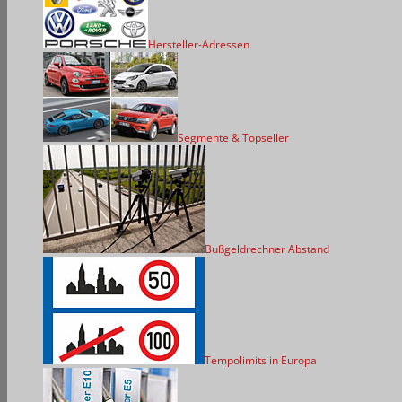
Hersteller-Adressen
Segmente & Topseller
Bußgeldrechner Abstand
Tempolimits in Europa