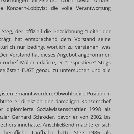
suchungen eingeleitet. Noch bevor offiziell
e Konzern-Lobbyist die volle Verantwortung
Steg, der offiziell die Bezeichnung "Leiter der
trägt, hat entsprechend dem Vorstand seine
ürlich nur bedingt wörtlich zu verstehen; was
. Der Vorstand hat dieses Angebot angenommen
nchef Müller erklärte, er "respektiere" Stegs
ufgelösten EUGT genau zu untersuchen und alle
sten ernannt worden. Obwohl seine Position in
htete er direkt an den damaligen Konzernchef
 diplomierte Sozialwissenschaftler 1998 als
nzler Gerhard Schröder, bevor er von 2002 bis
echers innehatte. Anschließend machte er sich
ne berufliche Laufbahn hatte Steg 1986 als