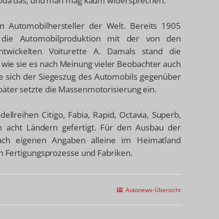
 Skoda das, und man mag kaum widersprechen.
n Automobilhersteller der Welt. Bereits 1905
 die Automobilproduktion mit der von den
wickelten Voiturette A. Damals stand die
e wie sie es nach Meinung vieler Beobachter auch
te sich der Siegeszug des Automobils gegenüber
päter setzte die Massenmotorisierung ein.
lreihen Citigo, Fabia, Rapid, Octavia, Superb,
 acht Ländern gefertigt. Für den Ausbau der
nach eigenen Angaben alleine im Heimatland
in Fertigungsprozesse und Fabriken.
Autonews-Übersicht