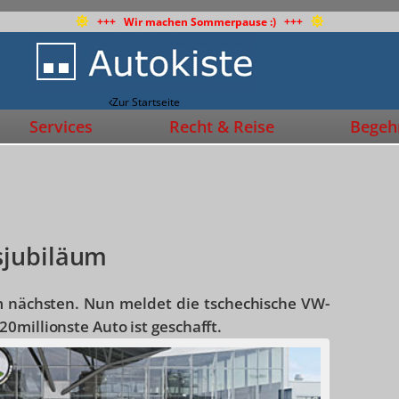
+++ Wir machen Sommerpause :) +++
Zur Startseite
Services
Recht & Reise
Begehr
sjubiläum
em nächsten. Nun meldet die tschechische VW-
0millionste Auto ist geschafft.