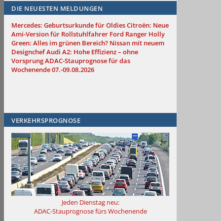
DIE NEUESTEN MELDUNGEN
Mercedes: Geburtsurkunde für Oldies
Citroën: Neue
Ami-Version für Rollstuhlfahrer
Ford Ranger Holly
Green: Alles im grünen Bereich?
Nissan mit neuem
Designchef
Audi A2: Hohe Effizienz – ohne
Vorsprung
ADAC-Stauprognose für das
Wochenende 07.-09.08.2026
VERKEHRSPROGNOSE
Jeden Dienstag neu:
ADAC-Stauprognose fürs Wochenende