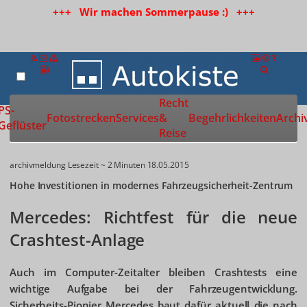
+++ Wir machen Sommerpause :) +++
Recht
Zur Startseite
PS-
Fotostrecken
Services
&
Begehrlichkeiten
Archi
Geflüster
Reise
archivmeldung
Lesezeit ~ 2 Minuten
18.05.2015
Hohe Investitionen in modernes Fahrzeugsicherheit-Zentrum
Mercedes: Richtfest für die neue
Crashtest-Anlage
Auch im Computer-Zeitalter bleiben Crashtests eine
wichtige Aufgabe bei der Fahrzeugentwicklung.
Sicherheits-Pionier Mercedes baut dafür aktuell die nach