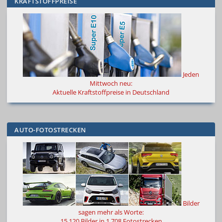
KRAFTSTOFFPREISE
Jeden
Mittwoch neu:
Aktuelle Kraftstoffpreise in Deutschland
AUTO-FOTOSTRECKEN
Bilder
sagen mehr als Worte
:
15.120 Bilder in 1.708 Fotostrecken