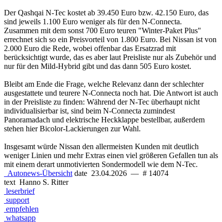
Der Qashqai N-Tec kostet ab 39.450 Euro bzw. 42.150 Euro, das
sind jeweils 1.100 Euro weniger als für den N-Connecta.
Zusammen mit dem sonst 700 Euro teuren "Winter-Paket Plus"
errechnet sich so ein Preisvorteil von 1.800 Euro. Bei Nissan ist von
2.000 Euro die Rede, wobei offenbar das Ersatzrad mit
berücksichtigt wurde, das es aber laut Preisliste nur als Zubehör und
nur für den Mild-Hybrid gibt und das dann 505 Euro kostet.
Bleibt am Ende die Frage, welche Relevanz dann der schlechter
ausgestattete und teurere N-Connecta noch hat. Die Antwort ist auch
in der Preisliste zu finden: Während der N-Tec überhaupt nicht
individualisierbar ist, sind beim N-Connecta zumindest
Panoramadach und elektrische Heckklappe bestellbar, außerdem
stehen hier Bicolor-Lackierungen zur Wahl.
Insgesamt würde Nissan den allermeisten Kunden mit deutlich
weniger Linien und mehr Extras einen viel größeren Gefallen tun als
mit einem derart unmotivierten Sondermodell wie dem N-Tec.
Autonews-Übersicht
date
23.04.2026
—
# 14074
text
Hanno S. Ritter
leserbrief
support
empfehlen
whatsapp