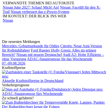
VERWANDTE THEMEN BEI AUTOKISTE
Nissan Juke 2027: Schau! Mich! An!
Nissan: Facelift für den X-
Trail
Nissan verbessert das e-Power-System
IM KONTEXT: DER BLICK INS WEB
Nissan
Die neuesten Meldungen
Mercedes: Geburtsurkunde für Oldies
Citroën: Neue Ami-Version
für Rollstuhlfahrer
Ford Ranger Holly Green: Alles im grünen
Bereich?
Nissan mit neuem Designchef
Audi A2: Hohe Effizienz –
ohne Vorsprung
ADAC-Stauprognose für das Wochenende
07.-09.08.2026
Kraftstoffpreise
Jeden Mittwoch
neu:
Aktuelle Kraftstoffpreise in Deutschland
Verkehrsprognose
Jeden Dienstag neu:
ADAC-Stauprognose fürs Wochenende
Zu schnell gefahren?
Knete, Lappen, Punkte:
Der Bußgeldrechner kennt die Folgen