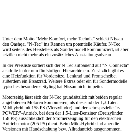
Unter dem Motto "Mehr Komfort, mehr Technik" schickt Nissan
den Qashqai "N-Tec" ins Rennen um potentielle Käufer. N-Tec
wird seitens des Herstellers als Sondermodell kommuniziert, ist aber
letztlich nicht mehr als ein zusätzliches Ausstattungsniveau.
In der Preisliste sortiert sich der N-Tec aufbauend auf "N-Connecta"
als dritte in der nun fünfstufigen Hierarchie ein. Zusätzlich gibt es
eine Heizfunktion für Vordersitze, Lenkrad und Frontscheibe,
außerdem ein Ersatzrad. Weitere Extras oder ein für Sondermodelle
typisches besonderes Styling hat Nissan nicht in petto.
Motorseitig lässt sich der N-Tec grundsätzlich mit beiden regulär
angebotenen Motoren kombinieren, als dies sind der 1,3-Liter-
Mildhybrid mit 158 PS (Vierzylinder) und der sehr spezielle "e-
POWER"-Antrieb, bei dem der 1,5-Liter-Benziner (Dreizylinder,
158 PS) ausschließlich der Stromerzeugung für den elektrischen
Antriebsmotor (205 PS) dient. Beim Mild-Hybrid sind aber die
Versionen mit Handschaltung bzw. Allradantrieb ausgenommen.