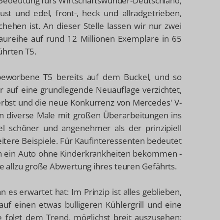
r Bedeutung fürs Wirtschaftswunder-Deutschland,
ust und edel, front-, heck und allradgetrieben,
hehen ist. An dieser Stelle lassen wir nur zwei
aureihe auf rund 12 Millionen Exemplare in 65
ührten T5.
l" beworbene T5 bereits auf dem Buckel, und so
r auf eine grundlegende Neuauflage verzichtet,
Herbst und die neue Konkurrenz von Mercedes' V-
on diverse Male mit großen Überarbeitungen ins
el schöner und angenehmer als der prinzipiell
eitere Beispiele. Für Kaufinteressenten bedeutet
auch ein Auto ohne Kinderkrankheiten bekommen -
ne allzu große Abwertung ihres teuren Gefährts.
 es erwartet hat: Im Prinzip ist alles geblieben,
uf einen etwas bulligeren Kühlergrill und eine
e folgt dem Trend, möglichst breit auszusehen;