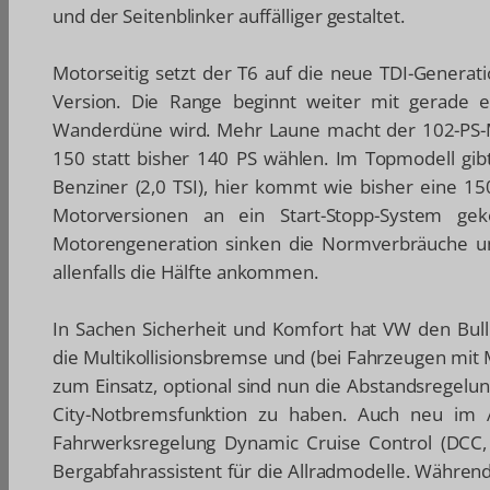
und der Seitenblinker auffälliger gestaltet.
Motorseitig setzt der T6 auf die neue TDI-Generat
Version. Die Range beginnt weiter mit gerade 
Wanderdüne wird. Mehr Laune macht der 102-PS-Mo
150 statt bisher 140 PS wählen. Im Topmodell gibt
Benziner (2,0 TSI), hier kommt wie bisher eine 150
Motorversionen an ein Start-Stopp-System ge
Motorengeneration sinken die Normverbräuche um 
allenfalls die Hälfte ankommen.
In Sachen Sicherheit und Komfort hat VW den Bul
die Multikollisionsbremse und (bei Fahrzeugen mit
zum Einsatz, optional sind nun die Abstandsregelu
City-Notbremsfunktion zu haben. Auch neu im An
Fahrwerksregelung Dynamic Cruise Control (DCC, 
Bergabfahrassistent für die Allradmodelle. Währen