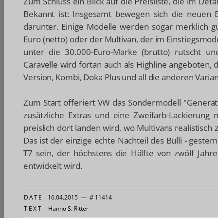
Zum Schluss ein Blick auf die Preisliste, die im Deta
Bekannt ist: Insgesamt bewegen sich die neuen B
darunter. Einige Modelle werden sogar merklich gü
Euro (netto) oder der Multivan, der im Einstiegsmodell
unter die 30.000-Euro-Marke (brutto) rutscht u
Caravelle wird fortan auch als Highline angeboten, 
Version, Kombi, Doka Plus und all die anderen Varia
Zum Start offeriert VW das Sondermodell "Generati
zusätzliche Extras und eine Zweifarb-Lackierung 
preislich dort landen wird, wo Multivans realistisch
Das ist der einzige echte Nachteil des Bulli - gest
T7 sein, der höchstens die Hälfte von zwölf Jahre
entwickelt wird.
DATE
16.04.2015
—
# 11414
TEXT
Hanno S. Ritter