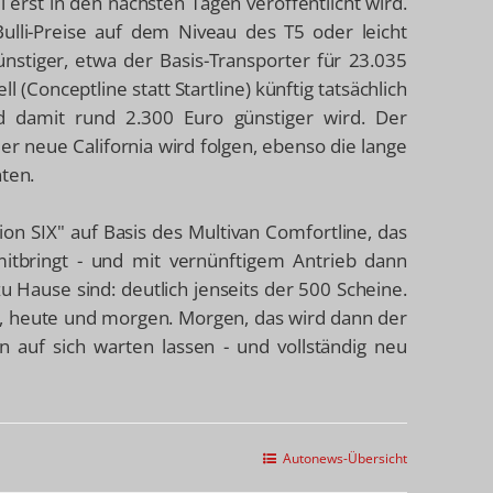
il erst in den nächsten Tagen veröffentlicht wird.
ulli-Preise auf dem Niveau des T5 oder leicht
nstiger, etwa der Basis-Transporter für 23.035
 (Conceptline statt Startline) künftig tatsächlich
nd damit rund 2.300 Euro günstiger wird. Der
der neue California wird folgen, ebenso die lange
nten.
on SIX" auf Basis des Multivan Comfortline, das
mitbringt - und mit vernünftigem Antrieb dann
 zu Hause sind: deutlich jenseits der 500 Scheine.
ern, heute und morgen. Morgen, das wird dann der
n auf sich warten lassen - und vollständig neu
Autonews-Übersicht