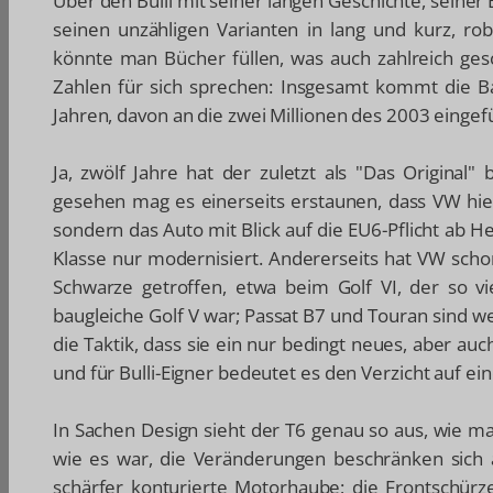
Über den Bulli mit seiner langen Geschichte, seine
seinen unzähligen Varianten in lang und kurz, rob
könnte man Bücher füllen, was auch zahlreich gesc
Zahlen für sich sprechen: Insgesamt kommt die B
Jahren, davon an die zwei Millionen des 2003 eingef
Ja, zwölf Jahre hat der zuletzt als "Das Origina
gesehen mag es einerseits erstaunen, dass VW hie
sondern das Auto mit Blick auf die EU6-Pflicht ab 
Klasse nur modernisiert. Andererseits hat VW sch
Schwarze getroffen, etwa beim Golf VI, der so vi
baugleiche Golf V war; Passat B7 und Touran sind w
die Taktik, dass sie ein nur bedingt neues, aber 
und für Bulli-Eigner bedeutet es den Verzicht auf ei
In Sachen Design sieht der T6 genau so aus, wie man
wie es war, die Veränderungen beschränken sich a
schärfer konturierte Motorhaube; die Frontschürz