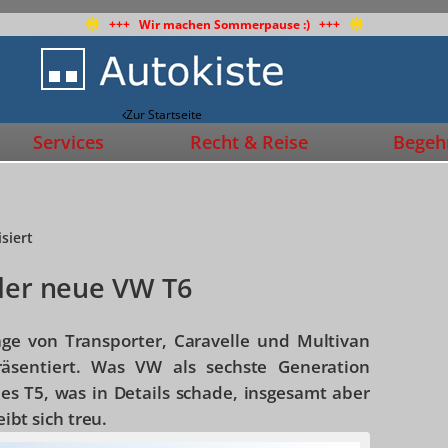
+++ Wir machen Sommerpause :) +++
Zur Startseite
Services
Recht & Reise
Begehr
siert
 der neue VW T6
age von Transporter, Caravelle und Multivan
entiert. Was VW als sechste Generation
 des T5, was in Details schade, insgesamt aber
eibt sich treu.