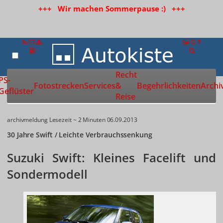
+++ Wir machen Sommerpause :) +++
Recht
Zur Startseite
PS-
Fotostrecken
Services
&
Begehrlichkeiten
Archi
Geflüster
Reise
archivmeldung
Lesezeit ~ 2 Minuten
06.09.2013
30 Jahre Swift / Leichte Verbrauchssenkung
Suzuki Swift: Kleines Facelift und
Sondermodell