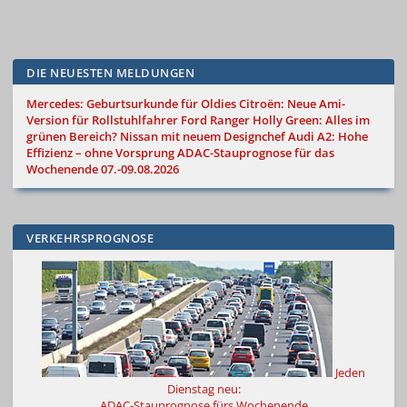
DIE NEUESTEN MELDUNGEN
Mercedes: Geburtsurkunde für Oldies
Citroën: Neue Ami-
Version für Rollstuhlfahrer
Ford Ranger Holly Green: Alles im
grünen Bereich?
Nissan mit neuem Designchef
Audi A2: Hohe
Effizienz – ohne Vorsprung
ADAC-Stauprognose für das
Wochenende 07.-09.08.2026
VERKEHRSPROGNOSE
Jeden
Dienstag neu:
ADAC-Stauprognose fürs Wochenende