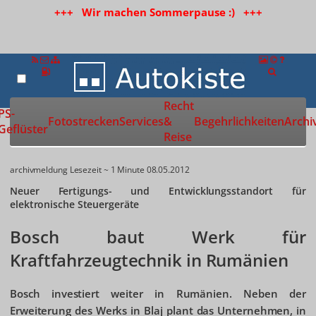
+++ Wir machen Sommerpause :) +++
Recht
Zur Startseite
PS-
Fotostrecken
Services
&
Begehrlichkeiten
Archi
Geflüster
Reise
archivmeldung
Lesezeit ~ 1 Minute
08.05.2012
Neuer Fertigungs- und Entwicklungsstandort für
elektronische Steuergeräte
Bosch baut Werk für
Kraftfahrzeugtechnik in Rumänien
Bosch investiert weiter in Rumänien. Neben der
Erweiterung des Werks in Blaj plant das Unternehmen, in