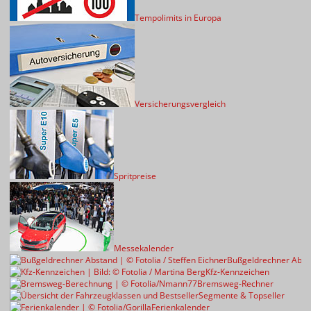
Tempolimits in Europa
Versicherungsvergleich
Spritpreise
Messekalender
Bußgeldrechner Abst
Kfz-Kennzeichen
Bremsweg-Rechner
Segmente & Topseller
Ferienkalender