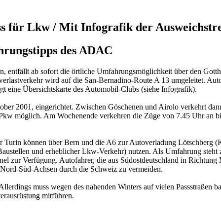
 für Lkw / Mit Infografik der Ausweichstr
hrungstipps des ADAC
 entfällt ab sofort die örtliche Umfahrungsmöglichkeit über den Gotth
erlastverkehr wird auf die San-Bernadino-Route A 13 umgeleitet. Auto
t eine Übersichtskarte des Automobil-Clubs (siehe Infografik).
ktober 2001, eingerichtet. Zwischen Göschenen und Airolo verkehrt d
ür Pkw möglich. Am Wochenende verkehren die Züge von 7.45 Uhr an bis
 Turin können über Bern und die A6 zur Autoverladung Lötschberg (
 Baustellen und erheblicher Lkw-Verkehr) nutzen. Als Umfahrung steht 
nel zur Verfügung. Autofahrer, die aus Südostdeutschland in Richtung
n Nord-Süd-Achsen durch die Schweiz zu vermeiden.
 Allerdings muss wegen des nahenden Winters auf vielen Passstraßen bal
erausrüstung mitführen.