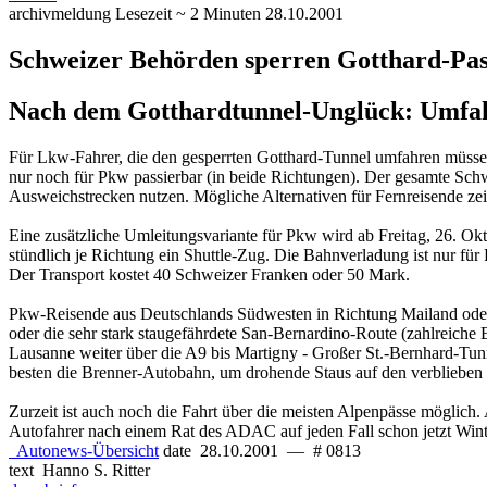
archivmeldung
Lesezeit ~ 2 Minuten
28.10.2001
Schweizer Behörden sperren Gotthard-Pass
Nach dem Gotthardtunnel-Unglück: Umfa
Für Lkw-Fahrer, die den gesperrten Gotthard-Tunnel umfahren müssen,
nur noch für Pkw passierbar (in beide Richtungen). Der gesamte Schw
Ausweichstrecken nutzen. Mögliche Alternativen für Fernreisende zeig
Eine zusätzliche Umleitungsvariante für Pkw wird ab Freitag, 26. O
stündlich je Richtung ein Shuttle-Zug. Die Bahnverladung ist nur f
Der Transport kostet 40 Schweizer Franken oder 50 Mark.
Pkw-Reisende aus Deutschlands Südwesten in Richtung Mailand oder
oder die sehr stark staugefährdete San-Bernardino-Route (zahlreiche
Lausanne weiter über die A9 bis Martigny - Großer St.-Bernhard-Tun
besten die Brenner-Autobahn, um drohende Staus auf den verbliebe
Zurzeit ist auch noch die Fahrt über die meisten Alpenpässe möglich.
Autofahrer nach einem Rat des ADAC auf jeden Fall schon jetzt Wint
Autonews-Übersicht
date
28.10.2001
—
# 0813
text
Hanno S. Ritter