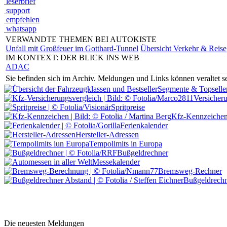
leserbrief
support
empfehlen
whatsapp
VERWANDTE THEMEN BEI AUTOKISTE
Unfall mit Großfeuer im Gotthard-Tunnel
Übersicht Verkehr & Reise
IM KONTEXT: DER BLICK INS WEB
ADAC
Sie befinden sich im Archiv.
Meldungen und Links können veraltet sei
Segmente & Topselle
Versicher
Spritpreise
Kfz-Kennzeiche
Ferienkalender
Hersteller-Adressen
Tempolimits in Europa
Bußgeldrechner
Messekalender
Bremsweg-Rechner
Bußgeldrechn
Die neuesten Meldungen