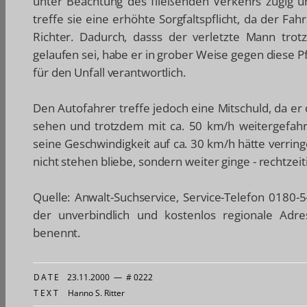
unter Beachtung des fließenden Verkehrs zügig 
treffe sie eine erhöhte Sorgfaltspflicht, da der Fa
Richter. Dadurch, dasss der verletzte Mann tro
gelaufen sei, habe er in grober Weise gegen diese P
für den Unfall verantwortlich.
Den Autofahrer treffe jedoch eine Mitschuld, da e
sehen und trotzdem mit ca. 50 km/h weitergefahre
seine Geschwindigkeit auf ca. 30 km/h hätte verring
nicht stehen bliebe, sondern weiter ginge - rechtze
Quelle: Anwalt-Suchservice, Service-Telefon 0180
der unverbindlich und kostenlos regionale Adres
benennt.
DATE
23.11.2000
—
# 0222
TEXT
Hanno S. Ritter