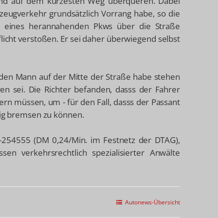
und auf dem kürzesten Weg überqueren. Dabei
hrzeugverkehr grundsätzlich Vorrang habe, so die
tz eines herannahenden Pkws über die Straße
flicht verstoßen. Er sei daher überwiegend selbst
r den Mann auf der Mitte der Straße habe stehen
n sei. Die Richter befanden, dasss der Fahrer
ern müssen, um - für den Fall, dasss der Passant
itig bremsen zu können.
-5-254555 (DM 0,24/Min. im Festnetz der DTAG),
sen verkehrsrechtlich spezialisierter Anwälte
Autonews-Übersicht