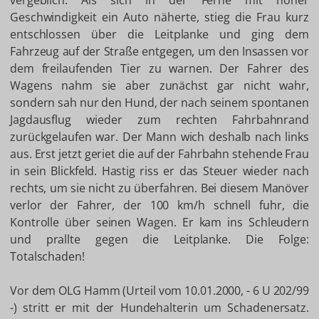
vergeblich. Als sich in der Ferne mit hoher
Geschwindigkeit ein Auto näherte, stieg die Frau kurz
entschlossen über die Leitplanke und ging dem
Fahrzeug auf der Straße entgegen, um den Insassen vor
dem freilaufenden Tier zu warnen. Der Fahrer des
Wagens nahm sie aber zunächst gar nicht wahr,
sondern sah nur den Hund, der nach seinem spontanen
Jagdausflug wieder zum rechten Fahrbahnrand
zurückgelaufen war. Der Mann wich deshalb nach links
aus. Erst jetzt geriet die auf der Fahrbahn stehende Frau
in sein Blickfeld. Hastig riss er das Steuer wieder nach
rechts, um sie nicht zu überfahren. Bei diesem Manöver
verlor der Fahrer, der 100 km/h schnell fuhr, die
Kontrolle über seinen Wagen. Er kam ins Schleudern
und prallte gegen die Leitplanke. Die Folge:
Totalschaden!
Vor dem OLG Hamm (Urteil vom 10.01.2000, - 6 U 202/99
-) stritt er mit der Hundehalterin um Schadenersatz.