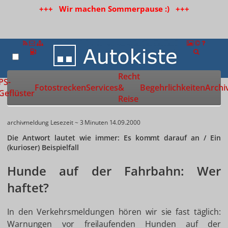
+++ Wir machen Sommerpause :) +++
Recht
Zur Startseite
PS-
Fotostrecken
Services
&
Begehrlichkeiten
Archi
Geflüster
Reise
archivmeldung
Lesezeit ~ 3 Minuten
14.09.2000
Die Antwort lautet wie immer: Es kommt darauf an / Ein
(kurioser) Beispielfall
Hunde auf der Fahrbahn: Wer
haftet?
In den Verkehrsmeldungen hören wir sie fast täglich:
Warnungen vor freilaufenden Hunden auf der