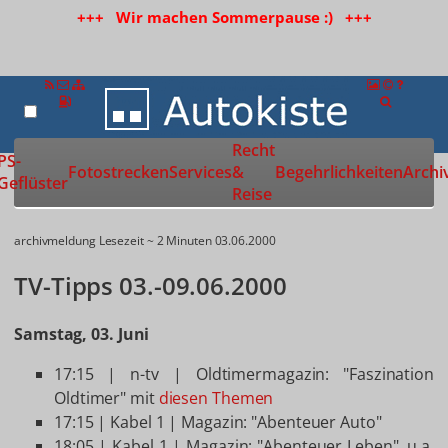
+++ Wir machen Sommerpause :) +++
Recht
Zur Startseite
PS-
Fotostrecken
Services
&
Begehrlichkeiten
Archi
Geflüster
Reise
archivmeldung
Lesezeit ~ 2 Minuten
03.06.2000
TV-Tipps 03.-09.06.2000
Samstag, 03. Juni
17:15 | n-tv | Oldtimermagazin: "Faszination
Oldtimer" mit
diesen Themen
17:15 | Kabel 1 | Magazin: "Abenteuer Auto"
18:05 | Kabel 1 | Magazin: "Abenteuer Leben", u.a.