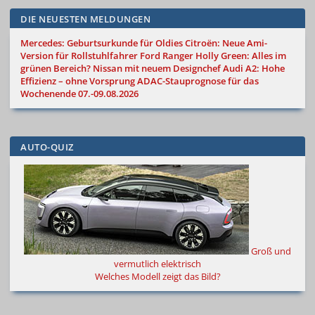
DIE NEUESTEN MELDUNGEN
Mercedes: Geburtsurkunde für Oldies
Citroën: Neue Ami-
Version für Rollstuhlfahrer
Ford Ranger Holly Green: Alles im
grünen Bereich?
Nissan mit neuem Designchef
Audi A2: Hohe
Effizienz – ohne Vorsprung
ADAC-Stauprognose für das
Wochenende 07.-09.08.2026
AUTO-QUIZ
Groß und
vermutlich elektrisch
Welches Modell zeigt das Bild?