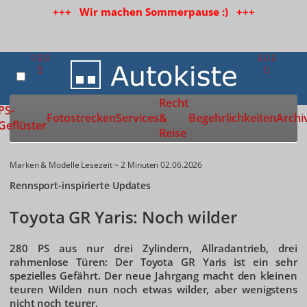
+++ Wir machen Sommerpause :) +++
Recht
Zur Startseite
PS-
Fotostrecken
Services
&
Begehrlichkeiten
Archi
Geflüster
Reise
Marken & Modelle
Lesezeit ~ 2 Minuten
02.06.2026
Rennsport-inspirierte Updates
Toyota GR Yaris: Noch wilder
280 PS aus nur drei Zylindern, Allradantrieb, drei
rahmenlose Türen: Der Toyota GR Yaris ist ein sehr
spezielles Gefährt. Der neue Jahrgang macht den kleinen
teuren Wilden nun noch etwas wilder, aber wenigstens
nicht noch teurer.