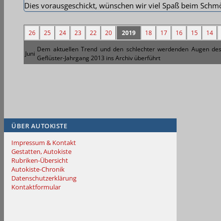
Dies vorausgeschickt, wünschen wir viel Spaß beim Schmök
26
25
24
23
22
20
2019
18
17
16
15
14
Dem aktuellen Trend und den schlechter werdenden Augen des 
Juni
Geflüster-Jahrgang 2013 ins Archiv überführt
ÜBER AUTOKISTE
Impressum & Kontakt
Gestatten, Autokiste
Rubriken-Übersicht
Autokiste-Chronik
Datenschutzerklärung
Kontaktformular