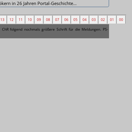
ern in 26 Jahren Portal-Geschichte...
13
12
11
10
09
08
07
06
05
04
03
02
01
00
ChR folgend nochmals größere Schrift für die Meldungen. PS-