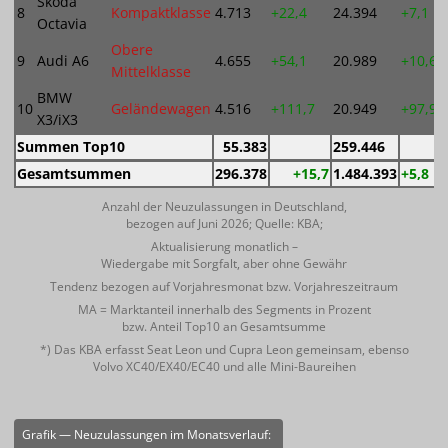
Škoda
8
Kompaktklasse
4.713
+22,4
24.394
+7,1
Octavia
Obere
9
Audi A6
4.655
+54,1
20.989
+10,6
Mittelklasse
BMW
10
Geländewagen
4.516
+111,7
20.949
+97,9
X3/iX3
Summen Top10
55.383
259.446
Gesamtsummen
296.378
+15,7
1.484.393
+5,8
Anzahl der Neuzulassungen in Deutschland,
bezogen auf Juni 2026; Quelle: KBA;
Aktualisierung monatlich –
Wiedergabe mit Sorgfalt, aber ohne Gewähr
Tendenz bezogen auf Vorjahresmonat bzw. Vorjahreszeitraum
MA = Marktanteil innerhalb des Segments in Prozent
bzw. Anteil Top10 an Gesamtsumme
*) Das KBA erfasst Seat Leon und Cupra Leon gemeinsam, ebenso
Volvo XC40/EX40/EC40 und alle Mini-Baureihen
Grafik — Neuzulassungen im Monatsverlauf: