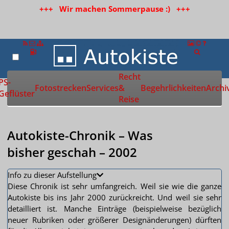
+++ Wir machen Sommerpause :) +++
Recht
Zur Startseite
PS-
Fotostrecken
Services
&
Begehrlichkeiten
Archi
Geflüster
Reise
Autokiste-Chronik – Was
bisher geschah – 2002
Info zu dieser Aufstellung
Diese Chronik ist sehr umfangreich. Weil sie wie die ganze
Autokiste bis ins Jahr 2000 zurückreicht. Und weil sie sehr
detailliert ist. Manche Einträge (beispielweise bezüglich
neuer Rubriken oder größerer Designänderungen) dürften