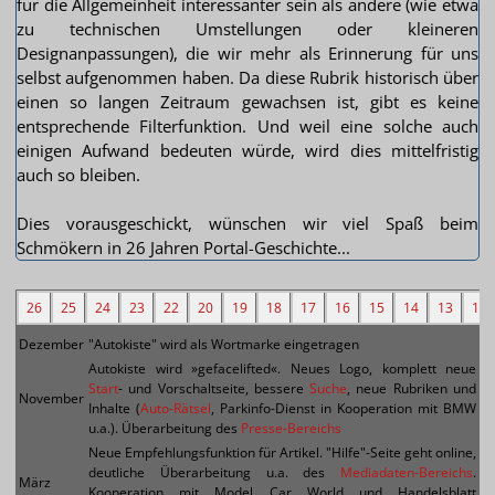
für die Allgemeinheit interessanter sein als andere (wie etwa
zu technischen Umstellungen oder kleineren
Designanpassungen), die wir mehr als Erinnerung für uns
selbst aufgenommen haben. Da diese Rubrik historisch über
einen so langen Zeitraum gewachsen ist, gibt es keine
entsprechende Filterfunktion. Und weil eine solche auch
einigen Aufwand bedeuten würde, wird dies mittelfristig
auch so bleiben.
Dies vorausgeschickt, wünschen wir viel Spaß beim
Schmökern in 26 Jahren Portal-Geschichte...
26
25
24
23
22
20
19
18
17
16
15
14
13
12
Dezember
"Autokiste" wird als Wortmarke eingetragen
Autokiste wird »gefacelifted«. Neues Logo, komplett neue
Start
- und Vorschaltseite, bessere
Suche
, neue Rubriken und
November
Inhalte (
Auto-Rätsel
, Parkinfo-Dienst in Kooperation mit BMW
u.a.). Überarbeitung des
Presse-Bereichs
Neue Empfehlungsfunktion für Artikel. "Hilfe"-Seite geht online,
deutliche Überarbeitung u.a. des
Mediadaten-Bereichs
.
März
Kooperation mit Model Car World und Handelsblatt