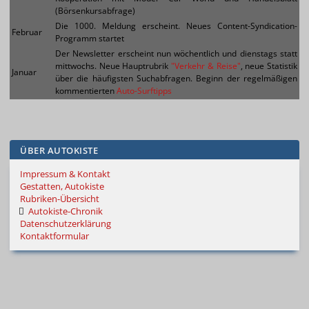
(Börsenkursabfrage)
Die 1000. Meldung erscheint. Neues Content-Syndication-
Februar
Programm startet
Der Newsletter erscheint nun wöchentlich und dienstags statt
mittwochs. Neue Hauptrubrik
"Verkehr & Reise"
, neue Statistik
Januar
über die häufigsten Suchabfragen. Beginn der regelmäßigen
kommentierten
Auto-Surftipps
ÜBER AUTOKISTE
Impressum & Kontakt
Gestatten, Autokiste
Rubriken-Übersicht
Autokiste-Chronik
Datenschutzerklärung
Kontaktformular