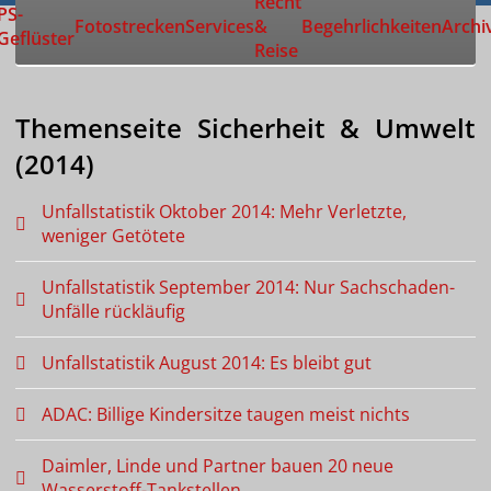
Recht
Zur Startseite
PS-
Fotostrecken
Services
&
Begehrlichkeiten
Archi
Geflüster
Reise
Themenseite Sicherheit & Umwelt
(2014)
Unfallstatistik Oktober 2014: Mehr Verletzte,
weniger Getötete
Unfallstatistik September 2014: Nur Sachschaden-
Unfälle rückläufig
Unfallstatistik August 2014: Es bleibt gut
ADAC: Billige Kindersitze taugen meist nichts
Daimler, Linde und Partner bauen 20 neue
Wasserstoff-Tankstellen