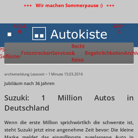
+++ Wir machen Sommerpause :) +++
Recht
Zur Startseite
PS-
Fotostrecken
Services
&
Begehrlichkeiten
Archi
Geflüster
Reise
archivmeldung
Lesezeit ~ 1 Minute
15.03.2016
Jubiläum nach 36 Jahren
Suzuki: 1 Million Autos in
Deutschland
Wenn die erste Million sprichwörtlich die schwerste ist,
steht Suzuki jetzt eine angenehme Zeit bevor: Die kleine
Marke meldet das einmillionste zugelassene Auto in