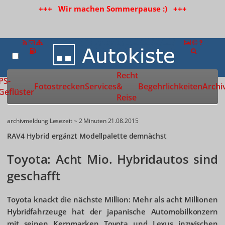
+++ Wir machen Sommerpause :) +++
Recht
Zur Startseite
PS-
Fotostrecken
Services
&
Begehrlichkeiten
Archi
Geflüster
Reise
archivmeldung
Lesezeit ~ 2 Minuten
21.08.2015
RAV4 Hybrid ergänzt Modellpalette demnächst
Toyota: Acht Mio. Hybridautos sind
geschafft
Toyota knackt die nächste Million: Mehr als acht Millionen
Hybridfahrzeuge hat der japanische Automobilkonzern
mit seinen Kernmarken Toyota und Lexus inzwischen