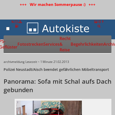
+++ Wir machen Sommerpause :) +++
Recht
Zur Startseite
PS-
Fotostrecken
Services
&
Begehrlichkeiten
Archi
Geflüster
Reise
archivmeldung
Lesezeit ~ 1 Minute
21.02.2013
Polizei Neustadt/Aisch beendet gefährlichen Möbeltransport
Panorama: Sofa mit Schal aufs Dach
gebunden