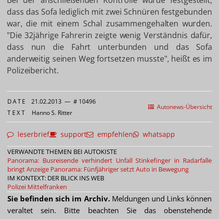
Bei der anschließenden Kontrolle wurde festgestellt,
dass das Sofa lediglich mit zwei Schnüren festgebunden
war, die mit einem Schal zusammengehalten wurden.
"Die 32jährige Fahrerin zeigte wenig Verständnis dafür,
dass nun die Fahrt unterbunden und das Sofa
anderweitig seinen Weg fortsetzen musste", heißt es im
Polizeibericht.
DATE
21.02.2013
—
# 10496
Autonews-Übersicht
TEXT
Hanno S. Ritter
leserbrief
support
empfehlen
whatsapp
VERWANDTE THEMEN BEI AUTOKISTE
Panorama: Busreisende verhindert Unfall
Stinkefinger in Radarfalle
bringt Anzeige
Panorama: Fünfjähriger setzt Auto in Bewegung
IM KONTEXT: DER BLICK INS WEB
Polizei Mittelfranken
Sie befinden sich im Archiv.
Meldungen und Links können
veraltet sein. Bitte beachten Sie das obenstehende