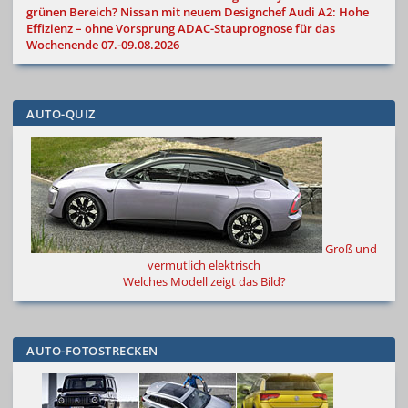
grünen Bereich?
Nissan mit neuem Designchef
Audi A2: Hohe
Effizienz – ohne Vorsprung
ADAC-Stauprognose für das
Wochenende 07.-09.08.2026
AUTO-QUIZ
Groß und
vermutlich elektrisch
Welches Modell zeigt das Bild?
AUTO-FOTOSTRECKEN