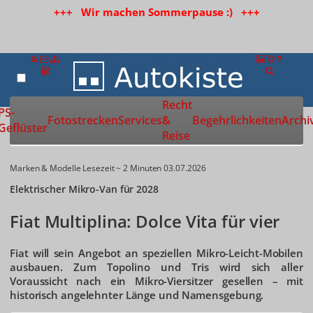
+++ Wir machen Sommerpause :) +++
Recht
Zur Startseite
PS-
Fotostrecken
Services
&
Begehrlichkeiten
Archi
Geflüster
Reise
Marken & Modelle
Lesezeit ~ 2 Minuten
03.07.2026
Elektrischer Mikro-Van für 2028
Fiat Multiplina: Dolce Vita für vier
Fiat will sein Angebot an speziellen Mikro-Leicht-Mobilen
ausbauen. Zum Topolino und Tris wird sich aller
Voraussicht nach ein Mikro-Viersitzer gesellen – mit
historisch angelehnter Länge und Namensgebung.