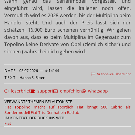
Wann genau das Serienmodell vorgestellt und
eingeführt wird, lassen die Italiener noch offen.
Vermutlich wird es 2028 werden, bis der Multiplina beim
Händler steht. Und auch der Preis lässt sich nur
schätzen: 16.000 Euro scheinen vernünftig. Wir gehen
davon aus, dass es beim Multiplina im Gegensatz zum
Topolino keine Derivate von Opel (ziemlich sicher) und
Citroën (wahrscheinlich) geben wird.
DATE
03.07.2026
—
# 14144
Autonews-Übersicht
TEXT
Hanno S. Ritter
leserbrief
support
empfehlen
whatsapp
VERWANDTE THEMEN BEI AUTOKISTE
Fiat Topolino macht auf sportlich
Fiat bringt 500 Cabrio als
Sondermodell
Fiat Tris: Der hat ein Rad ab
IM KONTEXT: DER BLICK INS WEB
Fiat