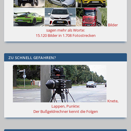
Bilder
sagen mehr als Worte
:
15.120 Bilder in 1.708 Fotostrecken
ZU SCHNELL GEFAHREN?
Knete,
Lappen, Punkte:
Der Bußgeldrechner kennt die Folgen