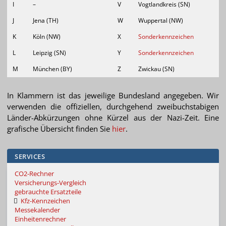
I
–
V
Vogtlandkreis (SN)
J
Jena (TH)
W
Wuppertal (NW)
K
Köln (NW)
X
Sonderkennzeichen
L
Leipzig (SN)
Y
Sonderkennzeichen
M
München (BY)
Z
Zwickau (SN)
In Klammern ist das jeweilige Bundesland angegeben. Wir
verwenden die offiziellen, durchgehend zweibuchstabigen
Länder-Abkürzungen ohne Kürzel aus der Nazi-Zeit. Eine
grafische Übersicht finden Sie
hier
.
SERVICES
CO2-Rechner
Versicherungs-Vergleich
gebrauchte Ersatzteile
Kfz-Kennzeichen
Messekalender
Einheitenrechner