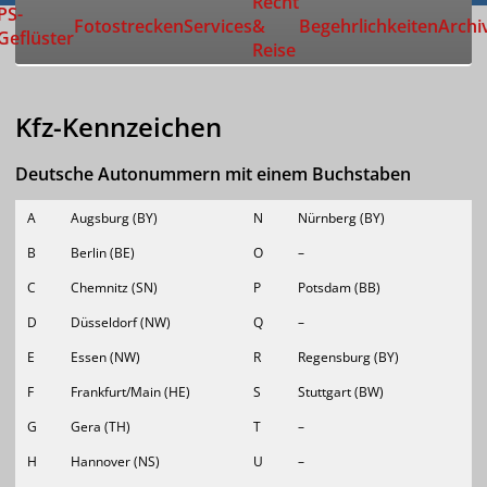
Recht
Zur Startseite
PS-
Fotostrecken
Services
&
Begehrlichkeiten
Archi
Geflüster
Reise
Kfz-Kennzeichen
Deutsche Autonummern mit
einem Buchstaben
A
Augsburg (BY)
N
Nürnberg (BY)
B
Berlin (BE)
O
–
C
Chemnitz (SN)
P
Potsdam (BB)
D
Düsseldorf (NW)
Q
–
E
Essen (NW)
R
Regensburg (BY)
F
Frankfurt/Main (HE)
S
Stuttgart (BW)
G
Gera (TH)
T
–
H
Hannover (NS)
U
–