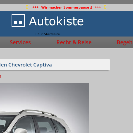
+++ Wir machen Sommerpause :) +++
Zur Startseite
Services
Recht & Reise
Begehr
 den Chevrolet Captiva
4