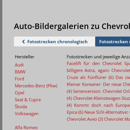
Auto-Bildergalerien
zu Chevro
Fotostrecken chronologisch
Fotostrecken
Hersteller
Fotostrecken und jeweilige Anza
Facelift für den Chevrolet Sp
Audi
billigere Astra, again: Chevrol
BMW
Cruze als Fünftürer (6)
Das zwe
Ford
Kleiner Koreaner: Der neue Che
Mercedes-Benz (Pkw)
(4)
Serienversion: Chevrolet Orl
Opel
(4)
Chevrolet-Kleinstwagen-Stud
Seat & Cupra
(4)
Kommt doch nach Europa:
Škoda
Epica (6)
Neue SUV-Alternative: 
Volkswagen
Chevrolet Aveo (3)
Chevrolet Mat
Alfa Romeo