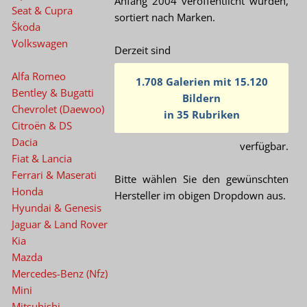
Anfang 2004 veröffentlicht wurden,
Seat & Cupra
sortiert nach Marken.
Škoda
Volkswagen
Derzeit sind
Alfa Romeo
1.708 Galerien mit 15.120
Bentley & Bugatti
Bildern
Chevrolet (Daewoo)
in 35 Rubriken
Citroën & DS
Dacia
verfügbar.
Fiat & Lancia
Ferrari & Maserati
Bitte wählen Sie den gewünschten
Honda
Hersteller im obigen Dropdown aus.
Hyundai & Genesis
Jaguar & Land Rover
Kia
Mazda
Mercedes-Benz (Nfz)
Mini
Mitsubishi