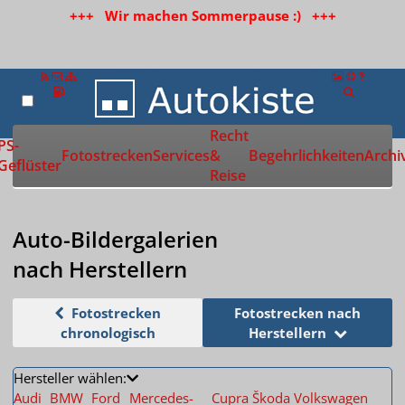
+++ Wir machen Sommerpause :) +++
Recht
Zur Startseite
PS-
Fotostrecken
Services
&
Begehrlichkeiten
Archi
Geflüster
Reise
Auto-Bildergalerien
nach Herstellern
Fotostrecken
Fotostrecken nach
chronologisch
Herstellern
Hersteller wählen:
Audi
BMW
Ford
Mercedes-
Cupra
Škoda
Volkswagen