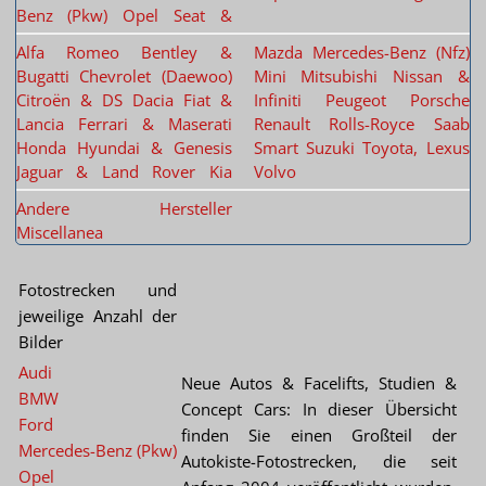
Benz (Pkw)
Opel
Seat &
Alfa Romeo
Bentley &
Mazda
Mercedes-Benz (Nfz)
Bugatti
Chevrolet (Daewoo)
Mini
Mitsubishi
Nissan &
Citroën & DS
Dacia
Fiat &
Infiniti
Peugeot
Porsche
Lancia
Ferrari & Maserati
Renault
Rolls-Royce
Saab
Honda
Hyundai & Genesis
Smart
Suzuki
Toyota, Lexus
Jaguar & Land Rover
Kia
Volvo
Andere Hersteller
Miscellanea
Fotostrecken und
jeweilige Anzahl der
Bilder
Audi
Neue Autos & Facelifts, Studien &
BMW
Concept Cars: In dieser Übersicht
Ford
finden Sie einen Großteil der
Mercedes-Benz (Pkw)
Autokiste-Fotostrecken, die seit
Opel