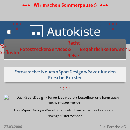
+++ Wir machen Sommerpause :) +++
Recht
Zur Startseite
PS-
Fotostrecken
Services
&
Begehrlichkeiten
Archi
Geflüster
Reise
Fotostrecke: Neues »SportDesign«-Paket für den
Porsche Boxster
1
2
3
4
Das »SportDesign«-Paket ist ab sofort bestellbar und kann auch
nachgerüstet werden
23.03.2006
Bild: Porsche AG