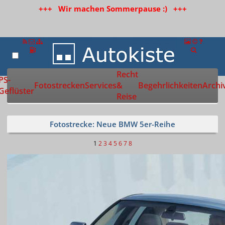
+++ Wir machen Sommerpause :) +++
Recht
Zur Startseite
PS-
Fotostrecken
Services
&
Begehrlichkeiten
Archi
Geflüster
Reise
Fotostrecke: Neue BMW 5er-Reihe
1
2
3
4
5
6
7
8