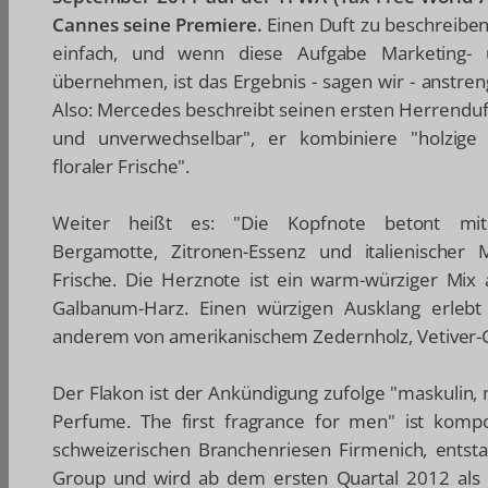
Cannes seine Premiere.
Einen Duft zu beschreiben,
einfach, und wenn diese Aufgabe Marketing- 
übernehmen, ist das Ergebnis - sagen wir - anstren
Also: Mercedes beschreibt seinen ersten Herrenduft
und unverwechselbar", er kombiniere "holzig
floraler Frische".
Weiter heißt es: "Die Kopfnote betont mit 
Bergamotte, Zitronen-Essenz und italienischer 
Frische. Die Herznote ist ein warm-würziger Mix
Galbanum-Harz. Einen würzigen Ausklang erlebt
anderem von amerikanischem Zedernholz, Vetiver-Gr
Der Flakon ist der Ankündigung zufolge "maskulin,
Perfume. The first fragrance for men" ist kom
schweizerischen Branchenriesen Firmenich, entst
Group und wird ab dem ersten Quartal 2012 als E