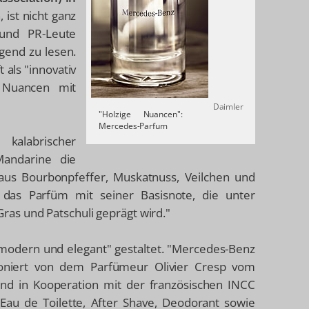
 ist nicht ganz
und PR-Leute
gend zu lesen.
 als "innovativ
e Nuancen mit
Daimler
"Holzige Nuancen":
Mercedes-Parfum
kalabrischer
Mandarine die
 aus Bourbonpfeffer, Muskatnuss, Veilchen und
 das Parfüm mit seiner Basisnote, die unter
as und Patschuli geprägt wird."
 modern und elegant" gestaltet. "Mercedes-Benz
poniert von dem Parfümeur Olivier Cresp vom
and in Kooperation mit der französischen INCC
au de Toilette, After Shave, Deodorant sowie