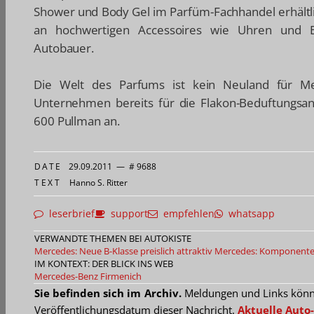
Shower und Body Gel im Parfüm-Fachhandel erhältli
an hochwertigen Accessoires wie Uhren und Bri
Autobauer.
Die Welt des Parfums ist kein Neuland für Mer
Unternehmen bereits für die Flakon-Beduftungsa
600 Pullman an.
DATE
29.09.2011
—
# 9688
TEXT
Hanno S. Ritter
leserbrief
support
empfehlen
whatsapp
VERWANDTE THEMEN BEI AUTOKISTE
Mercedes: Neue B-Klasse preislich attraktiv
Mercedes: Komponenten
IM KONTEXT: DER BLICK INS WEB
Mercedes-Benz
Firmenich
Sie befinden sich im Archiv.
Meldungen und Links können
Veröffentlichungsdatum dieser Nachricht.
Aktuelle Auto-