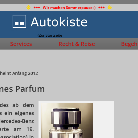
+++ Wir machen Sommerpause :) +++
Zur Startseite
Services
Recht & Reise
Begehr
cheint Anfang 2012
enes Parfum
cedes ab dem
 ein eigenes
ercedes-Benz
ierte am 19.
sociation) in