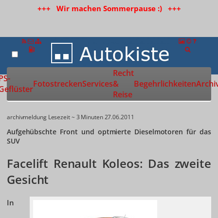
+++ Wir machen Sommerpause :) +++
Recht
Zur Startseite
PS-
Fotostrecken
Services
&
Begehrlichkeiten
Archi
Geflüster
Reise
archivmeldung
Lesezeit ~ 3 Minuten
27.06.2011
Aufgehübschte Front und optmierte Dieselmotoren für das
SUV
Facelift Renault Koleos: Das zweite
Gesicht
In