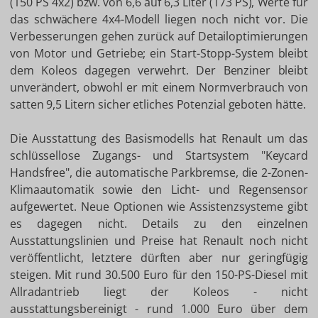
(150 PS 4x2) bzw. von 6,6 auf 6,3 Liter (173 PS), Werte für
das schwächere 4x4-Modell liegen noch nicht vor. Die
Verbesserungen gehen zurück auf Detailoptimierungen
von Motor und Getriebe; ein Start-Stopp-System bleibt
dem Koleos dagegen verwehrt. Der Benziner bleibt
unverändert, obwohl er mit einem Normverbrauch von
satten 9,5 Litern sicher etliches Potenzial geboten hätte.
Die Ausstattung des Basismodells hat Renault um das
schlüssellose Zugangs- und Startsystem "Keycard
Handsfree", die automatische Parkbremse, die 2-Zonen-
Klimaautomatik sowie den Licht- und Regensensor
aufgewertet. Neue Optionen wie Assistenzsysteme gibt
es dagegen nicht. Details zu den einzelnen
Ausstattungslinien und Preise hat Renault noch nicht
veröffentlicht, letztere dürften aber nur geringfügig
steigen. Mit rund 30.500 Euro für den 150-PS-Diesel mit
Allradantrieb liegt der Koleos - nicht
ausstattungsbereinigt - rund 1.000 Euro über dem