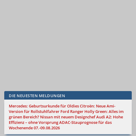
DIE NEUESTEN MELDUNGEN
Mercedes: Geburtsurkunde für Oldies
Citroën: Neue Ami-
Version für Rollstuhlfahrer
Ford Ranger Holly Green: Alles im
grünen Bereich?
Nissan mit neuem Designchef
Audi A2: Hohe
Effizienz – ohne Vorsprung
ADAC-Stauprognose für das
Wochenende 07.-09.08.2026