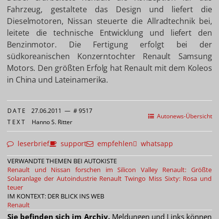
Fahrzeug, gestaltete das Design und liefert die
Dieselmotoren, Nissan steuerte die Allradtechnik bei,
leitete die technische Entwicklung und liefert den
Benzinmotor. Die Fertigung erfolgt bei der
südkoreanischen Konzerntochter Renault Samsung
Motors. Den größten Erfolg hat Renault mit dem Koleos
in China und Lateinamerika.
DATE
27.06.2011
—
# 9517
Autonews-Übersicht
TEXT
Hanno S. Ritter
leserbrief
support
empfehlen
whatsapp
VERWANDTE THEMEN BEI AUTOKISTE
Renault und Nissan forschen im Silicon Valley
Renault: Größte
Solaranlage der Autoindustrie
Renault Twingo Miss Sixty: Rosa und
teuer
IM KONTEXT: DER BLICK INS WEB
Renault
Sie befinden sich im Archiv.
Meldungen und Links können