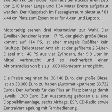
Wie beim kurzen Modell kann aus der Rückbank ein Bett
von 2,10 Meter Länge und 1,34 Meter Breite aufgebaut
werden. Der Klapptisch im Passagierraum bietet auf 81
x 44 cm Platz zum Essen oder für Akten und Laptop.
Motorseitig stehen drei Alternativen zur Wahl. Der
Zweiliter-Benziner leistet 117 PS, der gleich große Diesel
kommt auf 114 PS, ist aber mangels Rußfilter kein
Kauftipp. Beliebtester Antrieb ist der gefilterte 2,5-Liter-
Diesel mit 146 PS aus vier Zylindern, der 9,0 Liter im
Mittel verbraucht und so rechnerisch einen
Aktionsradius von bis zu 1.000 Kilometern ermöglicht.
Die Preise beginnen bei 36.140 Euro, der große Diesel
ist ab 38.080 Euro zu haben (Automatikgetriebe: 38.732
Euro). Der Aufpreis für das Plus an Platz beträgt damit
jeweils 1.309 Euro. Zur Ausstattung gehören u.a. eine
Doppelklimaanlage, sechs Airbags, ESP, CD-Radio sowie
Zentralverriegelung mit Fernbedienung.