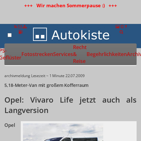
+++ Wir machen Sommerpause :) +++
Recht
Zur Startseite
PS-
Fotostrecken
Services
&
Begehrlichkeiten
Archi
Geflüster
Reise
archivmeldung
Lesezeit ~ 1 Minute
22.07.2009
5,18-Meter-Van mit großem Kofferraum
Opel: Vivaro Life jetzt auch als
Langversion
Opel