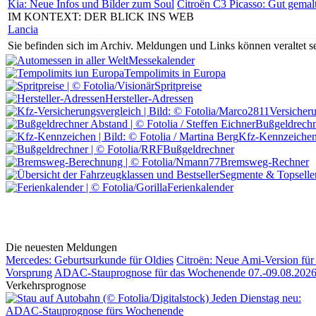
Kia: Neue Infos und Bilder zum Soul
Citroën C3 Picasso: Gut gemal
IM KONTEXT: DER BLICK INS WEB
Lancia
Sie befinden sich im Archiv.
Meldungen und Links können veraltet sei
Messekalender
Tempolimits in Europa
Spritpreise
Hersteller-Adressen
Versicher
Bußgeldrechn
Kfz-Kennzeiche
Bußgeldrechner
Bremsweg-Rechner
Segmente & Topselle
Ferienkalender
Die neuesten Meldungen
Mercedes: Geburtsurkunde für Oldies
Citroën: Neue Ami-Version für 
Vorsprung
ADAC-Stauprognose für das Wochenende 07.-09.08.202
Verkehrsprognose
Jeden Dienstag neu:
ADAC-Stauprognose fürs Wochenende