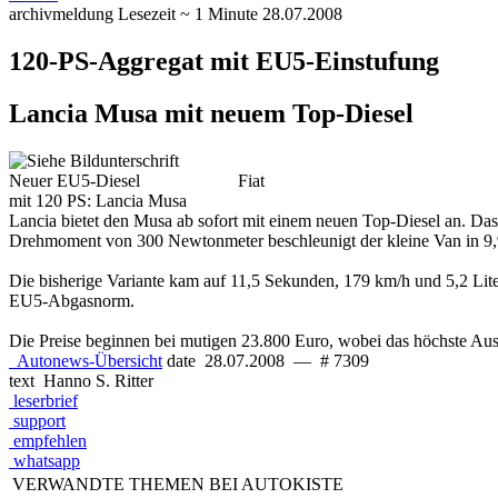
archivmeldung
Lesezeit ~ 1 Minute
28.07.2008
120-PS-Aggregat mit EU5-Einstufung
Lancia Musa mit neuem Top-Diesel
Neuer EU5-Diesel
Fiat
mit 120 PS: Lancia Musa
Lancia bietet den Musa ab sofort mit einem neuen Top-Diesel an. Das 1
Drehmoment von 300 Newtonmeter beschleunigt der kleine Van in 9,9
Die bisherige Variante kam auf 11,5 Sekunden, 179 km/h und 5,2 Liter.
EU5-Abgasnorm.
Die Preise beginnen bei mutigen 23.800 Euro, wobei das höchste Ausst
Autonews-Übersicht
date
28.07.2008
—
# 7309
text
Hanno S. Ritter
leserbrief
support
empfehlen
whatsapp
VERWANDTE THEMEN BEI AUTOKISTE