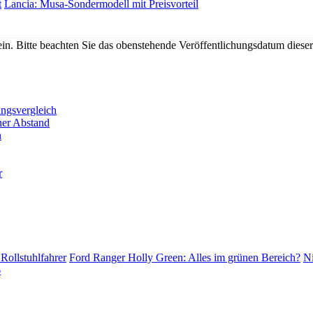
t
Lancia: Musa-Sondermodell mit Preisvorteil
n. Bitte beachten Sie das obenstehende Veröffentlichungsdatum diese
ungsvergleich
er Abstand
n
r
Rollstuhlfahrer
Ford Ranger Holly Green: Alles im grünen Bereich?
Ni
6