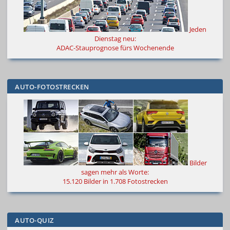
Jeden
Dienstag neu:
ADAC-Stauprognose fürs Wochenende
AUTO-FOTOSTRECKEN
Bilder
sagen mehr als Worte
:
15.120 Bilder in 1.708 Fotostrecken
AUTO-QUIZ