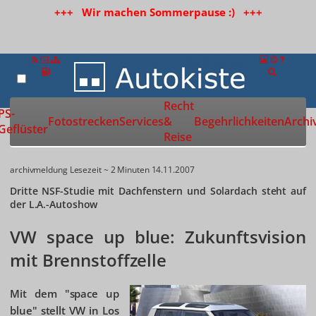
+++ Wir machen Sommerpause :) +++
Recht
Zur Startseite
PS-
Fotostrecken
Services
&
Begehrlichkeiten
Archi
Geflüster
Reise
archivmeldung
Lesezeit ~ 2 Minuten
14.11.2007
Dritte NSF-Studie mit Dachfenstern und Solardach steht auf
der L.A.-Autoshow
VW space up blue: Zukunftsvision
mit Brennstoffzelle
Mit dem "space up
blue" stellt VW in Los