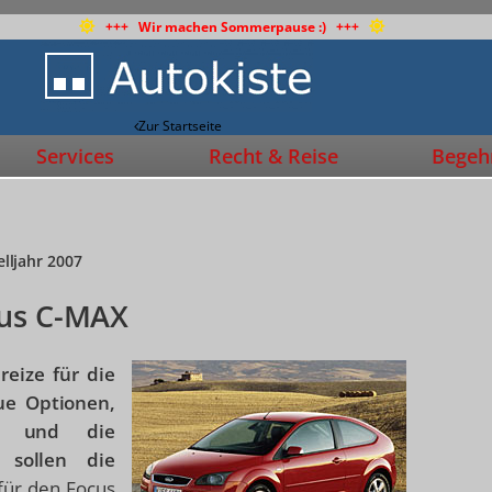
+++ Wir machen Sommerpause :) +++
Zur Startseite
Services
Recht & Reise
Begehr
lljahr 2007
cus C-MAX
eize für die
ue Optionen,
ng und die
 sollen die
für den Focus