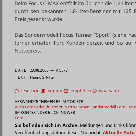
Beim Focus C-MAX entfällt im übrigen die 1,6-Liter-
durch den bekannten 1,8-Liter-Benziner mit 125 P
Preis gesenkt wurde.
Das Sondermodell Focus Turnier "Sport" (siehe nac
ferner erhalten Ford-Kunden derzeit und bis auf 
Nettopreis.
DATE
23.08.2006
—
# 5573
TEXT
Hanno S. Ritter
leserbrief
support
empfehlen
whatsapp
VERWANDTE THEMEN BEI AUTOKISTE
Auch Ford verkauft jetzt zu Netto-Preisen
Sondermodell Ford Focus
IM KONTEXT: DER BLICK INS WEB
Ford
Sie befinden sich im Archiv.
Meldungen und Links können
Veröffentlichungsdatum dieser Nachricht.
Aktuelle Auto-