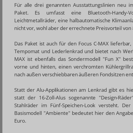
Für alle drei genannten Ausstattungslinien neu 
Paket. Es umfasst eine Bluetooth-Handy-Vor
Leichtmetallräder, eine halbautomatische Klimaanl
nicht vor, wohl aber der errechnete Preisvorteil vo
Das Paket ist auch für den Focus C-MAX lieferbar,
Tempomat und Lederlenkrad und bietet nach Werk
MAX ist ebenfalls das Sondermodell "Fun X" beste
vorne und hinten, einen verchromten Kühlergrillr
nach außen verschiebbaren äußeren Fondsitzen ent
Statt der Alu-Applikationen am Lenkrad gibt es h
statt der 16-Zoll-Alus sogenannte "Design-Räde
Stahlräder im Fünf-Speichen-Look versteht. De
Basismodell "Ambiente" bedeutet hier den Angaben
Euro.