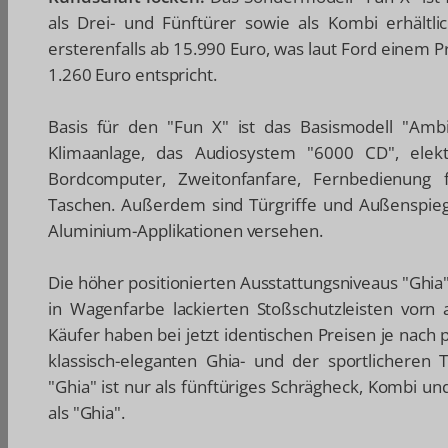
als Drei- und Fünftürer sowie als Kombi erhältli
ersterenfalls ab 15.990 Euro, was laut Ford einem Pr
1.260 Euro entspricht.
Basis für den "Fun X" ist das Basismodell "Ambi
Klimaanlage, das Audiosystem "6000 CD", elektr
Bordcomputer, Zweitonfanfare, Fernbedienung 
Taschen. Außerdem sind Türgriffe und Außenspieg
Aluminium-Applikationen versehen.
Die höher positionierten Ausstattungsniveaus "Ghia
in Wagenfarbe lackierten Stoßschutzleisten vorn
Käufer haben bei jetzt identischen Preisen je nac
klassisch-eleganten Ghia- und der sportlicheren 
"Ghia" ist nur als fünftüriges Schrägheck, Kombi un
als "Ghia".