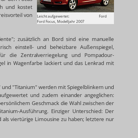
ch und kostet
eisvorteil von
Leicht aufgewertet:
Ford
Ford Focus, Modelljahr 2007
ente"; zusätzlich an Bord sind eine manuelle
isch einstell- und beheizbare Außenspiegel,
für die Zentralverriegelung und Pompadour-
el in Wagenfarbe lackiert und das Lenkrad mit
" und "Titanium" werden mit Spiegelblinkern und
 aufgewertet und zudem einander angeglichen:
h persönlichem Geschmack die Wahl zwischen der
Titanium-Ausführung. Einziger Unterschied: Der
d als viertürige Limousine zu haben; letztere nur