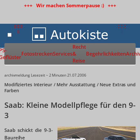
+++ Wir machen Sommerpause :) +++
Recht
Zur Startseite
PS-
Fotostrecken
Services
&
Begehrlichkeiten
Archi
Geflüster
Reise
archivmeldung
Lesezeit ~ 2 Minuten
21.07.2006
Modifiziertes Interieur / Mehr Ausstattung / Neue Extras und
Farben
Saab: Kleine Modellpflege für den 9-
3
Saab schickt die 9-3-
Baureihe