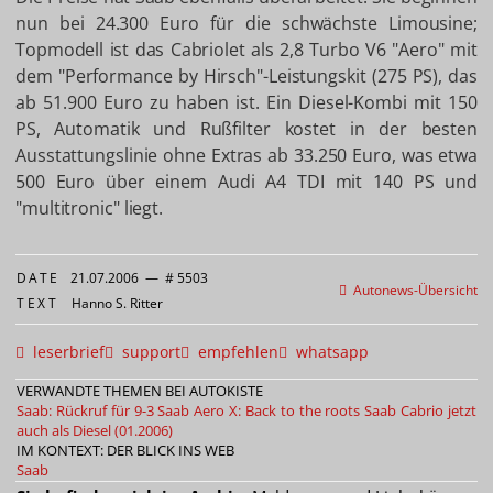
nun bei 24.300 Euro für die schwächste Limousine;
Topmodell ist das Cabriolet als 2,8 Turbo V6 "Aero" mit
dem "Performance by Hirsch"-Leistungskit (275 PS), das
ab 51.900 Euro zu haben ist. Ein Diesel-Kombi mit 150
PS, Automatik und Rußfilter kostet in der besten
Ausstattungslinie ohne Extras ab 33.250 Euro, was etwa
500 Euro über einem Audi A4 TDI mit 140 PS und
"multitronic" liegt.
DATE
21.07.2006
—
# 5503
Autonews-Übersicht
TEXT
Hanno S. Ritter
leserbrief
support
empfehlen
whatsapp
VERWANDTE THEMEN BEI AUTOKISTE
Saab: Rückruf für 9-3
Saab Aero X: Back to the roots
Saab Cabrio jetzt
auch als Diesel (01.2006)
IM KONTEXT: DER BLICK INS WEB
Saab