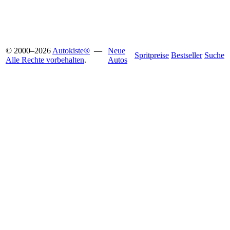
© 2000
–
2026
Autokiste®
—
Neue
Spritpreise
Bestseller
Suche
Alle Rechte vorbehalten
.
Autos