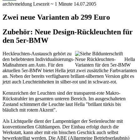
archivmeldung
Lesezeit ~ 1 Minute
14.07.2005
Zwei neue Varianten ab 299 Euro
Zubehör: Neue Design-Rückleuchten für
den 5er-BMW
Heckleuchten-Austausch gehört zu
den beliebtesten Individualisierungs-
Neue Rückleuchten-
Hella
Maßnahmen am Auto. Für den
Varianten für den 5er-BMW
aktuellen 5er-BMW bietet Hella jetzt zwei zusätzliche Farbvarianten
an.
Neben der bereits verfügbaren brillant-silbernen Version gibt es
jetzt auch Leuchteinheiten in silber-rot und in schwarz-rot.
Kennzeichen der Leuchten sind der transparent-rote Makro-
Rückstrahler im gesamten unteren Bereich. Im ausgeschalteten
Zustand schimmert die Leuchte laut Hella "brillant türkis bis
bläulich mit rotem Akzent".
Als Lichtquelle dient der Lampenträger der Serienleuchte mit
konventionellen Glühlampen. Der Einbau erfolgt durch die
Werkstatt, kann aber mit ein bisschen Geschick auch selbst
bewerkstelligt werden. Die ABE (Allgemeine Betriebserlaubnis)