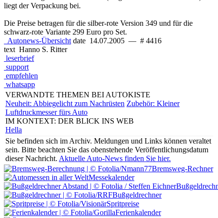
liegt der Verpackung bei.
Die Preise betragen für die silber-rote Version 349 und für die
schwarz-rote Variante 299 Euro pro Set.
Autonews-Übersicht
date
14.07.2005
—
# 4416
text
Hanno S. Ritter
leserbrief
support
empfehlen
whatsapp
VERWANDTE THEMEN BEI AUTOKISTE
Neuheit: Abbiegelicht zum Nachrüsten
Zubehör: Kleiner
Luftdruckmesser fürs Auto
IM KONTEXT: DER BLICK INS WEB
Hella
Sie befinden sich im Archiv.
Meldungen und Links können veraltet
sein. Bitte beachten Sie das obenstehende Veröffentlichungsdatum
dieser Nachricht.
Aktuelle Auto-News finden Sie hier.
Bremsweg-Rechner
Messekalender
Bußgeldrechn
Bußgeldrechner
Spritpreise
Ferienkalender