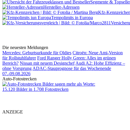
Segmente & Topselle
Hersteller-Adressen
Kfz-Kennzeiche
Tempolimits in Europa
Versicher
Die neuesten Meldungen
Mercedes: Geburtsurkunde für Oldies
Citroën: Neue Ami-Version
für Rollstuhlfahrer
Ford Ranger Holly Green: Alles im grünen
Bereich?
Nissan mit neuem Designchef
Audi A2: Hohe Effizienz –
ohne Vorsprung
ADAC-Stauprognose für das Wochenende
07.-09.08.2026
Auto-Fotostrecken
Bilder sagen mehr als Worte
:
15.120 Bilder in 1.708 Fotostrecken
ANZEIGE