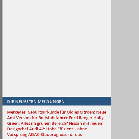
DIE NEUESTEN MELDUNGEN
Mercedes: Geburtsurkunde für Oldies
Citroën: Neue
Ami-Version für Rollstuhlfahrer
Ford Ranger Holly
Green: Alles im grünen Bereich?
Nissan mit neuem
Designchef
Audi A2: Hohe Effizienz – ohne
Vorsprung
ADAC-Stauprognose für das