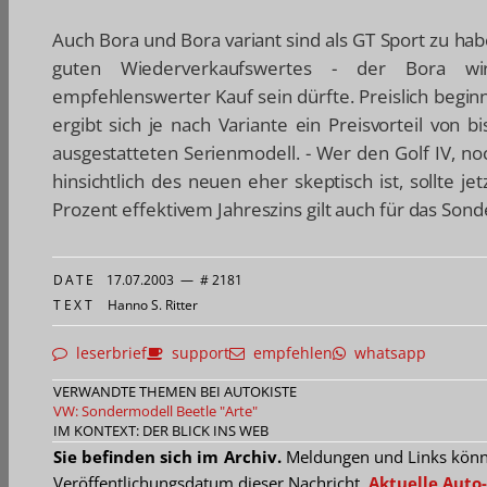
Auch Bora und Bora variant sind als GT Sport zu ha
guten Wiederverkaufswertes - der Bora wir
empfehlenswerter Kauf sein dürfte. Preislich beginn
ergibt sich je nach Variante ein Preisvorteil von
ausgestatteten Serienmodell. - Wer den Golf IV, 
hinsichtlich des neuen eher skeptisch ist, sollte j
Prozent effektivem Jahreszins gilt auch für das Son
DATE
17.07.2003
—
# 2181
TEXT
Hanno S. Ritter
leserbrief
support
empfehlen
whatsapp
VERWANDTE THEMEN BEI AUTOKISTE
VW: Sondermodell Beetle "Arte"
IM KONTEXT: DER BLICK INS WEB
Sie befinden sich im Archiv.
Meldungen und Links können
Veröffentlichungsdatum dieser Nachricht.
Aktuelle Auto-