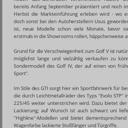
bereits Anfang September präsentiert und noch i
Herbst die Markteinführung erleben wird - wo e
doch sonst bei den Autoherstellern Usus geworde
ist, neue Modelle schon viele Monate, bevor si
erstmals in die Showrooms rollen, häppchenweise 
Grund für die Verschwiegenheit zum Golf V ist natür
möglichst lange und vielzählig verkaufen zu kö
Sondermodell des Golf IV, der auf einen von frü
Sport".
Im Stile des GTI sorgt hier ein Sportfahrwerk für 
die durch Leichtmetallräder des Typs "Evolo STP" 
225/45 weiter unterstrichen wird. Dazu bietet der
Lackierung; auf Wunsch ist auch schwarz uni lief
"Highline"-Modellen und bietet dementsprechend
Wagenfarbe lackierte Stoßfänger und Türgriffe.