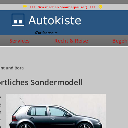
+++ Wir machen Sommerpause :) +++
Zur Startseite
Services
Recht & Reise
Begehr
iant und Bora
ortliches Sondermodell
z
d
s
r
e