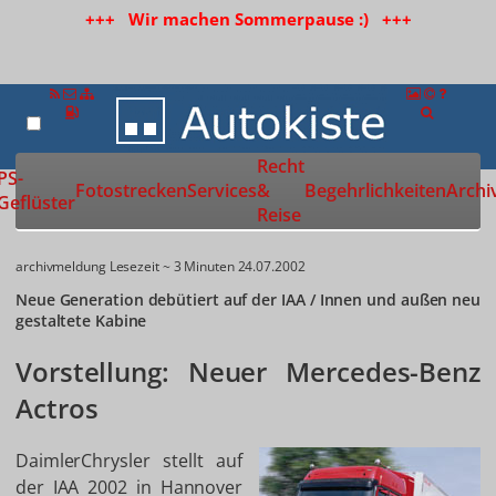
+++ Wir machen Sommerpause :) +++
Recht
Zur Startseite
PS-
Fotostrecken
Services
&
Begehrlichkeiten
Archi
Geflüster
Reise
archivmeldung
Lesezeit ~ 3 Minuten
24.07.2002
Neue Generation debütiert auf der IAA / Innen und außen neu
gestaltete Kabine
Vorstellung: Neuer Mercedes-Benz
Actros
DaimlerChrysler stellt auf
der IAA 2002 in Hannover