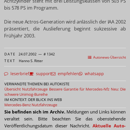
Achtzylinder steht mit drei Leistungsklassen von 503 PS
bis 578 PS im Programm.
Die neue Actros-Generation wird anlässlich der IAA 2002
präsentiert, die Auslieferung beginnt sukzessive ab
Frühjahr 2003.
DATE
24.07.2002
—
# 1342
Autonews-Übersicht
TEXT
Hanno S. Ritter
leserbrief
support
empfehlen
whatsapp
VERWANDTE THEMEN BEI AUTOKISTE
Übersicht Nutzfahrzeuge
Bessere Garantie für Mercedes-Nfz
Neu: Die
schwere Unimog-Bureihe
IM KONTEXT: DER BLICK INS WEB
Mercedes-Benz Nutzfahrzeuge
Sie befinden sich im Archiv.
Meldungen und Links können
veraltet sein. Bitte beachten Sie das obenstehende
Veröffentlichungsdatum dieser Nachricht.
Aktuelle Auto-