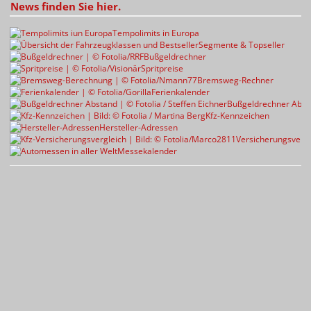
News finden Sie hier.
Tempolimits in Europa
Segmente & Topseller
Bußgeldrechner
Spritpreise
Bremsweg-Rechner
Ferienkalender
Bußgeldrechner Abst
Kfz-Kennzeichen
Hersteller-Adressen
Versicherungsvergl
Messekalender