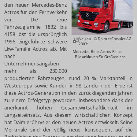
den neuen Mercedes-Benz
Actros für den Fernverkehr
vor. Die neue
Fahrzeugfamilie 1832 bis
4158 löst die ursprünglich
Neu ab
© DaimlerChrysler AG
1996 eingeführte schwere
2003:
Lkw-Familie Actros ab. Mit
Mercedes-Benz Actros-Reihe
nach
- Bild anklicken für Großansicht -
Unternehmensangaben
mehr als 230.000
produzierten Fahrzeugen, rund 20 % Marktanteil in
Westeuropa sowie Kunden in 98 Ländern der Erde ist
diese Actros-Generation in den zurückliegenden Jahren
zu einem Erfolgstyp geworden, insbesondere dank der
anerkannt hohen Gesamtwirtschaftlichkeit im
Langzeiteinsatz. Aus diesem wirtschaftlichen Konzept
hat DaimlerChrysler den neuen Actros entwickelt. Seine
Merkmale sind der völlig neue, konsequent auf die