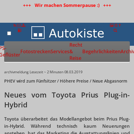
+++ Wir machen Sommerpause :) +++
Recht
Zur Startseite
PS-
Fotostrecken
Services
&
Begehrlichkeiten
Archi
Geflüster
Reise
archivmeldung
Lesezeit ~ 2 Minuten
08.03.2019
PHEV wird zum Fünfsitzer / Höhere Preise / Neue Abgasnorm
Neues vom Toyota Prius Plug-in-
Hybrid
Toyota überarbeitet das Modellangebot beim Prius Plug-
in-Hybrid. Während technisch kaum Neuerungen
anstehen, hat das Marketing die Ausstattungslinien und