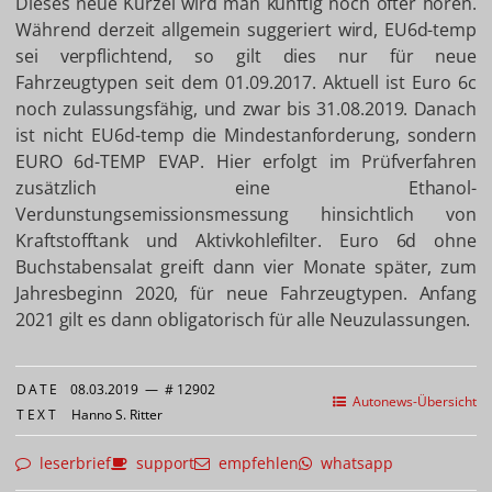
Dieses neue Kürzel wird man künftig noch öfter hören.
Während derzeit allgemein suggeriert wird, EU6d-temp
sei verpflichtend, so gilt dies nur für neue
Fahrzeugtypen seit dem 01.09.2017. Aktuell ist Euro 6c
noch zulassungsfähig, und zwar bis 31.08.2019. Danach
ist nicht EU6d-temp die Mindestanforderung, sondern
EURO 6d-TEMP EVAP. Hier erfolgt im Prüfverfahren
zusätzlich eine Ethanol-
Verdunstungsemissionsmessung hinsichtlich von
Kraftstofftank und Aktivkohlefilter. Euro 6d ohne
Buchstabensalat greift dann vier Monate später, zum
Jahresbeginn 2020, für neue Fahrzeugtypen. Anfang
2021 gilt es dann obligatorisch für alle Neuzulassungen.
DATE
08.03.2019
—
# 12902
Autonews-Übersicht
TEXT
Hanno S. Ritter
leserbrief
support
empfehlen
whatsapp