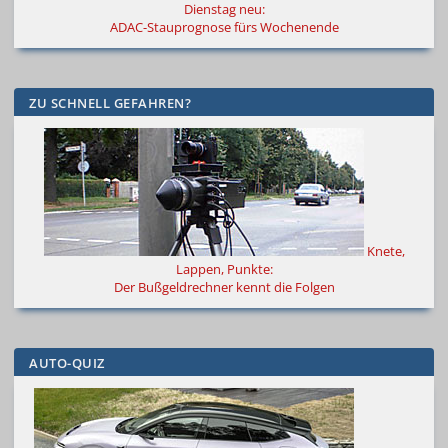
Dienstag neu:
ADAC-Stauprognose fürs Wochenende
ZU SCHNELL GEFAHREN?
Knete,
Lappen, Punkte:
Der Bußgeldrechner kennt die Folgen
AUTO-QUIZ