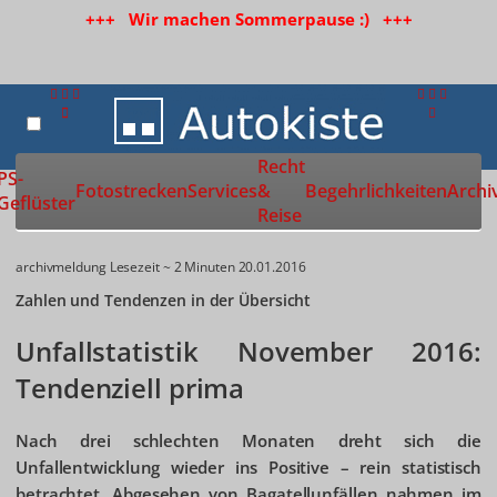
+++ Wir machen Sommerpause :) +++
Recht
Zur Startseite
PS-
Fotostrecken
Services
&
Begehrlichkeiten
Archi
Geflüster
Reise
archivmeldung
Lesezeit ~ 2 Minuten
20.01.2016
Zahlen und Tendenzen in der Übersicht
Unfallstatistik November 2016:
Tendenziell prima
Nach drei schlechten Monaten dreht sich die
Unfallentwicklung wieder ins Positive – rein statistisch
betrachtet. Abgesehen von Bagatellunfällen nahmen im