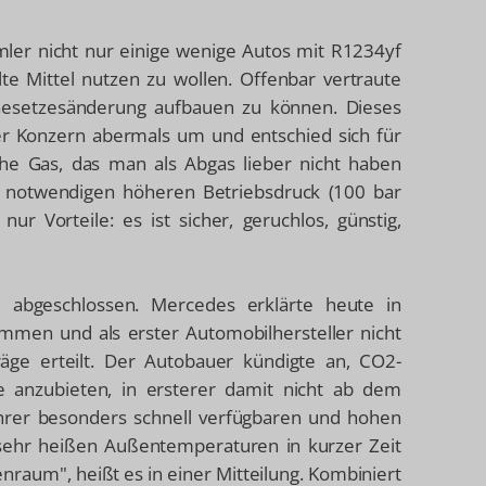
mler nicht nur einige wenige Autos mit R1234yf
lte Mittel nutzen zu wollen. Offenbar vertraute
Gesetzesänderung aufbauen zu können. Dieses
der Konzern abermals um und entschied sich für
iche Gas, das man als Abgas lieber nicht haben
m notwendigen höheren Betriebsdruck (100 bar
r Vorteile: es ist sicher, geruchlos, günstig,
d abgeschlossen. Mercedes erklärte heute in
ommen und als erster Automobilhersteller nicht
räge erteilt. Der Autobauer kündigte an, CO2-
e anzubieten, in ersterer damit nicht ab dem
rer besonders schnell verfügbaren und hohen
 sehr heißen Außentemperaturen in kurzer Zeit
raum", heißt es in einer Mitteilung. Kombiniert