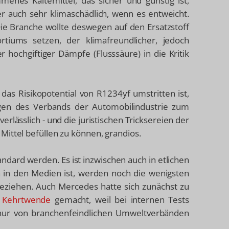
menes Kältemittel, das sicher und günstig ist,
er auch sehr klimaschädlich, wenn es entweicht.
Die Branche wollte deswegen auf den Ersatzstoff
rtiums setzen, der klimafreundlicher, jedoch
hochgiftiger Dämpfe (Flusssäure) in die Kritik
das Risikopotential von R1234yf umstritten ist,
agen des Verbands der Automobilindustrie zum
erlässlich - und die juristischen Tricksereien der
Mittel befüllen zu können, grandios.
ndard werden. Es ist inzwischen auch in etlichen
in den Medien ist, werden noch die wenigsten
beziehen. Auch Mercedes hatte sich zunächst zu
 Kehrtwende
gemacht, weil bei internen Tests
 nur von branchenfeindlichen Umweltverbänden