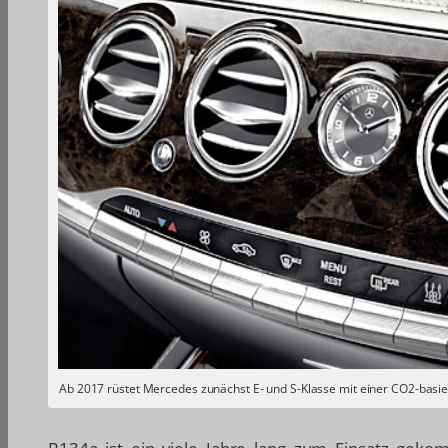
Ab 2017 rüstet Mercedes zunächst E- und S-Klasse mit einer CO2-basi