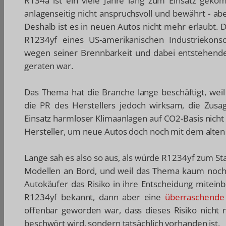
R134a ist ein viele Jahre lang zum Einsatz gekom
anlagenseitig nicht anspruchsvoll und bewährt - ab
Deshalb ist es in neuen Autos nicht mehr erlaubt. 
R1234yf eines US-amerikanischen Industriekonso
wegen seiner Brennbarkeit und dabei entstehender 
geraten war.
Das Thema hat die Branche lange beschäftigt, weil 
die PR des Herstellers jedoch wirksam, die Zus
Einsatz harmloser Klimaanlagen auf CO2-Basis nicht v
Hersteller, um neue Autos doch noch mit dem alten 
Lange sah es also so aus, als würde R1234yf zum Sta
Modellen an Bord, und weil das Thema kaum noch 
Autokäufer das Risiko in ihre Entscheidung mitein
R1234yf bekannt, dann aber eine
überraschende
offenbar geworden war, dass dieses Risiko nicht
beschwört wird, sondern tatsächlich vorhanden ist.