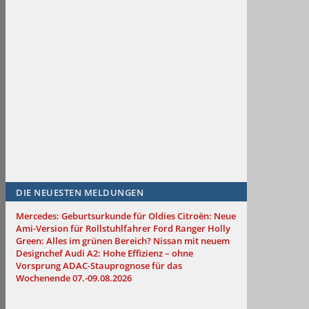
DIE NEUESTEN MELDUNGEN
Mercedes: Geburtsurkunde für Oldies
Citroën: Neue
Ami-Version für Rollstuhlfahrer
Ford Ranger Holly
Green: Alles im grünen Bereich?
Nissan mit neuem
Designchef
Audi A2: Hohe Effizienz – ohne
Vorsprung
ADAC-Stauprognose für das
Wochenende 07.-09.08.2026