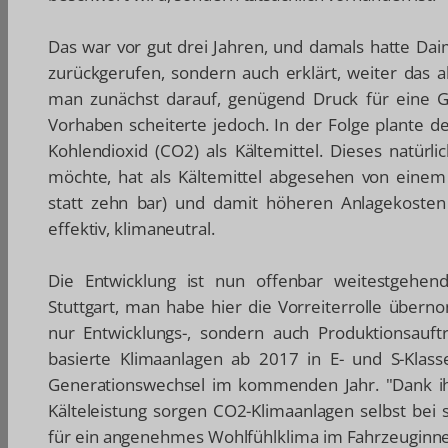
Das war vor gut drei Jahren, und damals hatte Dai
zurückgerufen, sondern auch erklärt, weiter das a
man zunächst darauf, genügend Druck für eine 
Vorhaben scheiterte jedoch. In der Folge plante 
Kohlendioxid (CO2) als Kältemittel. Dieses natürl
möchte, hat als Kältemittel abgesehen von eine
statt zehn bar) und damit höheren Anlagekosten nu
effektiv, klimaneutral.
Die Entwicklung ist nun offenbar weitestgehen
Stuttgart, man habe hier die Vorreiterrolle übern
nur Entwicklungs-, sondern auch Produktionsauft
basierte Klimaanlagen ab 2017 in E- und S-Klass
Generationswechsel im kommenden Jahr. "Dank ih
Kälteleistung sorgen CO2-Klimaanlagen selbst bei
für ein angenehmes Wohlfühlklima im Fahrzeuginnen