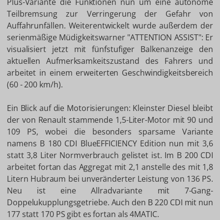
Plus-Variante die Funktionen nun um eine autonome
Teilbremsung zur Verringerung der Gefahr von
Auffahrunfällen. Weiterentwickelt wurde außerdem der
serienmäßige Müdigkeitswarner "ATTENTION ASSIST": Er
visualisiert jetzt mit fünfstufiger Balkenanzeige den
aktuellen Aufmerksamkeitszustand des Fahrers und
arbeitet in einem erweiterten Geschwindigkeitsbereich
(60 - 200 km/h).
Ein Blick auf die Motorisierungen: Kleinster Diesel bleibt
der von Renault stammende 1,5-Liter-Motor mit 90 und
109 PS, wobei die besonders sparsame Variante
namens B 180 CDI BlueEFFICIENCY Edition nun mit 3,6
statt 3,8 Liter Normverbrauch gelistet ist. Im B 200 CDI
arbeitet fortan das Aggregat mit 2,1 anstelle des mit 1,8
Litern Hubraum bei unveränderter Leistung von 136 PS.
Neu ist eine Allradvariante mit 7-Gang-
Doppelukupplungsgetriebe. Auch den B 220 CDI mit nun
177 statt 170 PS gibt es fortan als 4MATIC.