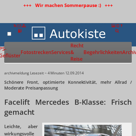
+++ Wir machen Sommerpause :) +++
Recht
Zur Startseite
PS-
Fotostrecken
Services
&
Begehrlichkeiten
Archi
Geflüster
Reise
archivmeldung
Lesezeit ~ 4 Minuten
12.09.2014
Schönere Front, optimierte Konnektivität, mehr Allrad /
Moderate Preisanpassung
Facelift Mercedes B-Klasse: Frisch
gemacht
Leichte, aber
wirkungsvolle