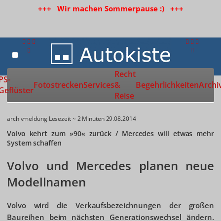
+++ Wir machen Sommerpause :) +++
Recht
Zur Startseite
PS-
Fotostrecken
Services
&
Begehrlichkeiten
Archi
Geflüster
Reise
archivmeldung
Lesezeit ~ 2 Minuten
29.08.2014
Volvo kehrt zum »90« zurück / Mercedes will etwas mehr
System schaffen
Volvo und Mercedes planen neue
Modellnamen
Volvo wird die Verkaufsbezeichnungen der großen
Baureihen beim nächsten Generationswechsel ändern.