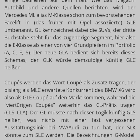
einige Baureihen auf dem Plan. Wie das Magazin
Autobild und andere Quellen berichten, wird der
Mercedes ML alias M-Klasse schon zum bevorstehenden
Facelift in (das früher mit Opel assoziierte) GLE
umbenannt. GL kennzeichnet dabei die SUVs, der dritte
Buchstabe steht für das zugehörige Segment, hier also
die E-Klasse als einer von vier Grundpfeilern im Portfolio
(A, C, E, S). Der neue GLA bedient sich bereits dieses
Schemas, der GLK würde demzufolge künftig GLC
heißen.
Coupés werden das Wort Coupé als Zusatz tragen, der
bislang als MLC erwartete Konkurrent des BMW X6 wird
also als GLE Coupé auf den Markt kommen, während die
"viertürigen Coupés" weiterhin das CL-Präfix tragen
(CLS, CLA). Der GL müsste nach dieser Logik künftig GLS
heißen, was nichts mit einer fast vergessenen
Ausstattungslinie bei VW/Audi zu tun hat, der SLK
könnte zum SLC werden. Die Bezeichnungen G-Modell