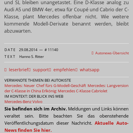
und SL bleiben unangetastet. Eine D-Klasse analog zu
Audi A5 und BMW 4er, etwa für Coupé und Cabrio der C-
Klasse, plant Mercedes offenbar nicht. Wie weitere
kommende Modell-Derivate benannt werden, bleibt
abzuwarten.
DATE
29.08.2014
—
# 11140
Autonews-Übersicht
TEXT
Hanno S. Ritter
leserbrief
support
empfehlen
whatsapp
VERWANDTE THEMEN BEI AUTOKISTE
Mercedes: Neuer Chef fürs G-Modell-Geschäft
Mercedes: Langversion
der C-Klasse in China
Erlkönig: Mercedes C-Klasse Cabriolet
IM KONTEXT: DER BLICK INS WEB
Mercedes-Benz
Volvo
Sie befinden sich im Archiv.
Meldungen und Links können
veraltet sein. Bitte beachten Sie das obenstehende
Veröffentlichungsdatum dieser Nachricht.
Aktuelle Auto-
News finden Sie hier.