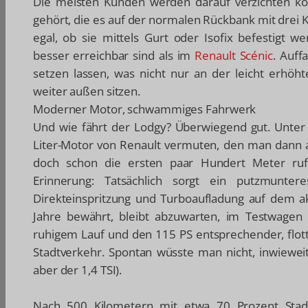
Die meisten Kunden werden darauf verzichten k
gehört, die es auf der normalen Rückbank mit dre
egal, ob sie mittels Gurt oder Isofix befestigt 
besser erreichbar sind als im
Renault Scénic
. Auff
setzen lassen, was nicht nur an der leicht erhöht
weiter außen sitzen.
Moderner Motor, schwammiges Fahrwerk
Und wie fährt der Lodgy? Überwiegend gut. Unter
Liter-Motor von Renault vermuten, den man dann a
doch schon die ersten paar Hundert Meter ruf
Erinnerung: Tatsächlich sorgt ein putzmuntere
Direkteinspritzung und Turboaufladung auf dem ak
Jahre bewährt, bleibt abzuwarten, im Testwagen g
ruhigem Lauf und den 115 PS entsprechender, flot
Stadtverkehr. Spontan wüsste man nicht, inwieweit
aber der 1,4 TSI).
Nach 500 Kilometern mit etwa 70 Prozent Stad