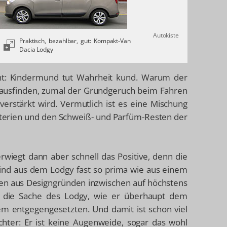
Autokiste
Praktisch, bezahlbar, gut: Kompakt-Van
Dacia Lodgy
ht: Kindermund tut Wahrheit kund. Warum der
herausfinden, zumal der Grundgeruch beim Fahren
verstärkt wird. Vermutlich ist es eine Mischung
terien und den Schweiß- und Parfüm-Resten der
wiegt dann aber schnell das Positive, denn die
Kind aus dem Lodgy fast so prima wie aus einem
ken aus Designgründen inzwischen auf höchstens
ht die Sache des Lodgy, wie er überhaupt dem
dem entgegengesetzten. Und damit ist schon viel
hter: Er ist keine Augenweide, sogar das wohl