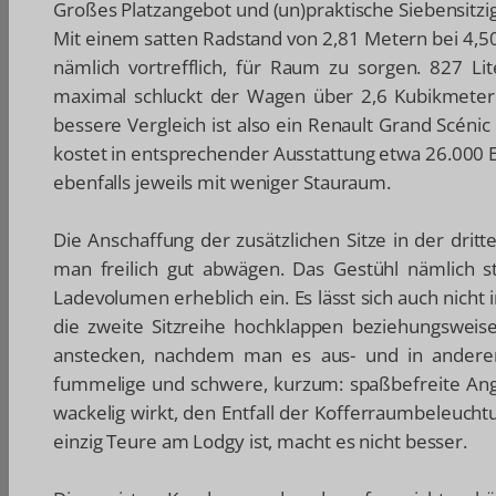
Großes Platzangebot und (un)praktische Siebensitzi
Mit einem satten Radstand von 2,81 Metern bei 4,5
nämlich vortrefflich, für Raum zu sorgen. 827 Li
maximal schluckt der Wagen über 2,6 Kubikmeter 
bessere Vergleich ist also ein Renault Grand Scén
kostet in entsprechender Ausstattung etwa 26.000 
ebenfalls jeweils mit weniger Stauraum.
Die Anschaffung der zusätzlichen Sitze in der dritt
man freilich gut abwägen. Das Gestühl nämlich 
Ladevolumen erheblich ein. Es lässt sich auch nic
die zweite Sitzreihe hochklappen beziehungsweise
anstecken, nachdem man es aus- und in anderer 
fummelige und schwere, kurzum: spaßbefreite Ange
wackelig wirkt, den Entfall der Kofferraumbeleucht
einzig Teure am Lodgy ist, macht es nicht besser.