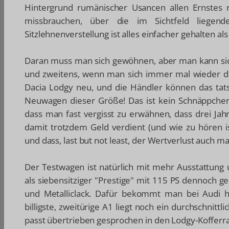
Hintergrund rumänischer Usancen allen Ernstes r
missbrauchen, über die im Sichtfeld liegend
Sitzlehnenverstellung ist alles einfacher gehalten al
Daran muss man sich gewöhnen, aber man kann sic
und zweitens, wenn man sich immer mal wieder den
Dacia Lodgy neu, und die Händler können das tats
Neuwagen dieser Größe! Das ist kein Schnäppchen, d
dass man fast vergisst zu erwähnen, dass drei Ja
damit trotzdem Geld verdient (und wie zu hören i
und dass, last but not least, der Wertverlust auch ma
Der Testwagen ist natürlich mit mehr Ausstattung
als siebensitziger "Prestige" mit 115 PS dennoch g
und Metalliclack. Dafür bekommt man bei Audi h
billigste, zweitürige A1 liegt noch ein durchschnit
passt übertrieben gesprochen in den Lodgy-Koffer