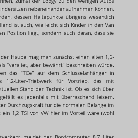
önnen, zumal der Lodgy zu den wenigen Autos
i Kindersitzen nebeneinander aufnehmen können,
werden, dessen Haltepunkte übrigens wesentlich
allend ist auch, wie leicht sich Kinder in den Van
en Position liegt, sondern auch daran, dass sie
 der Haube mag man zunächst einen alten 1,6-
ls "veraltet, aber bewährt" beschreiben würde,
en das "TCe" auf dem Schlüsselanhänger in
s 1,2-Liter-Triebwerk für Vortrieb, das mit
tuellen Stand der Technik ist. Ob es sich über
efällt es jedenfalls mit überraschend leisem,
ter Durchzugskraft für die normalen Belange im
 ein 1,2 TSI von VW hier im Vorteil wäre (wohl
tverkehr meldet der Bordcomputer 8,7 Liter