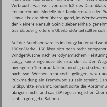
Verbrauch, was weit von den 6,2 des Datenblatts 
entsprechende Modelle der Konkurrenz in der Pra
Umwelt ist das nicht überzeugend, im Wettbewerbsve
der kleinere Renault Scénic siebeneinhalb genehmi
Gasfuß oder größerem Überland-Anteil sollten sich
Auf der Autobahn wird es im Lodgy lauter und wenige
190er-Marke, 160 lässt sich noch recht entspannt
Windgeräusche nach aerodynamischem Feintuning 
Lodgy keine ingeniöse Sternstunde ist: Der Wag
niedrigeren Tempi auffallend unruhig und schwammi
nach zwei Wochen nicht recht gelingen, wozu auc
Rückmeldung ein Fremdwort zu sein scheint. Dam
Kritikpunkte erwähnt, Renault sollte die Abstimm
übrigens nicht, und das ESP regelt möglichen Über
sanft in geregelte Bahnen.