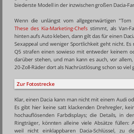
biederste Modell in der inzwischen großen Dacia-Famil
Wenn die unlängst vom allgegenwärtigen "Tom
These des Kia-Marketing-Chefs
stimmt, als Van-F
hinten aufs Auto kleben, dann gilt das für einen Da
Sexappeal und weniger Sportlichkeit geht nicht. E
Q5 strafen einen sowieso mit entweder keinem od
darüber stehen, und man kann es auch, vor allem,
20-Zoll-Räder dort als Nachrüstlösung schon so viel 
Zur Fotostrecke
Klar, einen Dacia kann man nicht mit einem Audi od
Es gibt hier keine satt klackenden Drehregler, ke
hochauflösenden Farbdisplays; die Details, in d
Ringträger, könnten alleine viele Absätze füllen
weil nicht einklappbaren Dacia-Schlüssel, zu 