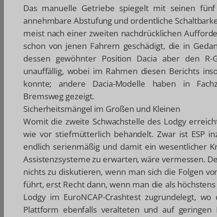
Das manuelle Getriebe spiegelt mit seinen fünf
annehmbare Abstufung und ordentliche Schaltbarke
meist nach einer zweiten nachdrücklichen Aufforder
schon von jenen Fahrern geschädigt, die in Geda
dessen gewöhnter Position Dacia aber den R-G
unauffällig, wobei im Rahmen diesen Berichts ins
konnte; andere Dacia-Modelle haben in Fachze
Bremsweg gezeigt.
Sicherheitsmängel im Großen und Kleinen
Womit die zweite Schwachstelle des Lodgy erreicht
wie vor stiefmütterlich behandelt. Zwar ist ESP i
endlich serienmäßig und damit ein wesentlicher Kr
Assistenzsysteme zu erwarten, wäre vermessen. Denn
nichts zu diskutieren, wenn man sich die Folgen vo
führt, erst Recht dann, wenn man die als höchste
Lodgy im EuroNCAP-Crashtest zugrundelegt, wo 
Plattform ebenfalls veralteten und auf gering