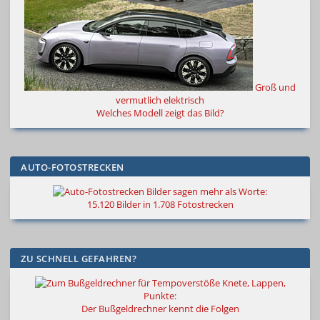
Groß und
vermutlich elektrisch
Welches Modell zeigt das Bild?
AUTO-FOTOSTRECKEN
Bilder sagen mehr als Worte
:
15.120 Bilder in 1.708 Fotostrecken
ZU SCHNELL GEFAHREN?
Knete, Lappen,
Punkte:
Der Bußgeldrechner kennt die Folgen