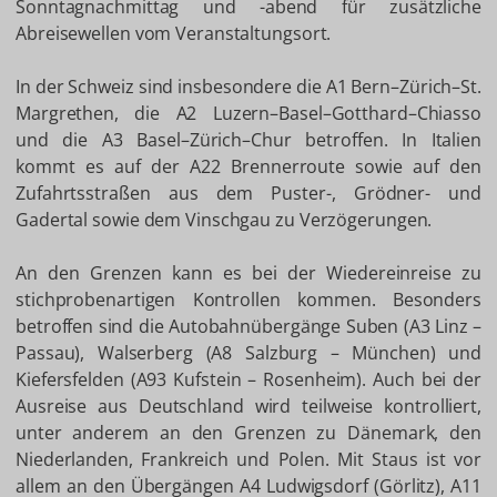
Sonntagnachmittag und -abend für zusätzliche
Abreisewellen vom Veranstaltungsort.
In der Schweiz sind insbesondere die A1 Bern–Zürich–St.
Margrethen, die A2 Luzern–Basel–Gotthard–Chiasso
und die A3 Basel–Zürich–Chur betroffen. In Italien
kommt es auf der A22 Brennerroute sowie auf den
Zufahrtsstraßen aus dem Puster-, Grödner- und
Gadertal sowie dem Vinschgau zu Verzögerungen.
An den Grenzen kann es bei der Wiedereinreise zu
stichprobenartigen Kontrollen kommen. Besonders
betroffen sind die Autobahnübergänge Suben (A3 Linz –
Passau), Walserberg (A8 Salzburg – München) und
Kiefersfelden (A93 Kufstein – Rosenheim). Auch bei der
Ausreise aus Deutschland wird teilweise kontrolliert,
unter anderem an den Grenzen zu Dänemark, den
Niederlanden, Frankreich und Polen. Mit Staus ist vor
allem an den Übergängen A4 Ludwigsdorf (Görlitz), A11