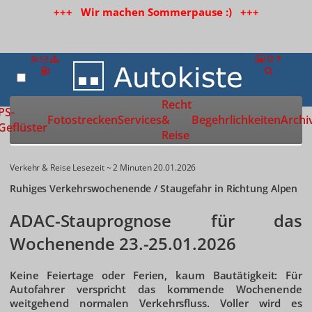
+++ Wir machen Sommerpause :) +++
Recht
Zur Startseite
PS-
Fotostrecken
Services
&
Begehrlichkeiten
Archi
Geflüster
Reise
Verkehr & Reise
Lesezeit ~ 2 Minuten
20.01.2026
Ruhiges Verkehrswochenende / Staugefahr in Richtung Alpen
ADAC-Stauprognose für das
Wochenende 23.-25.01.2026
Keine Feiertage oder Ferien, kaum Bautätigkeit: Für
Autofahrer verspricht das kommende Wochenende
weitgehend normalen Verkehrsfluss. Voller wird es