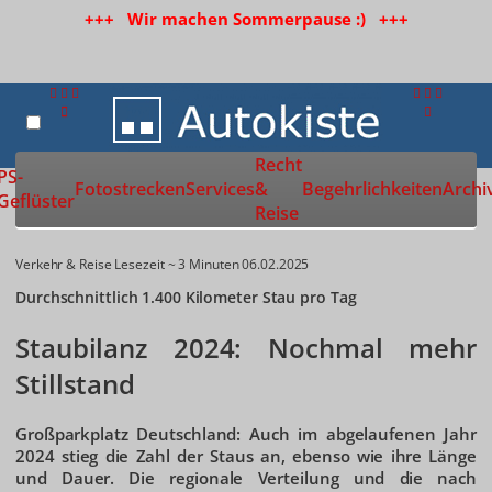
+++ Wir machen Sommerpause :) +++
Recht
Zur Startseite
PS-
Fotostrecken
Services
&
Begehrlichkeiten
Archi
Geflüster
Reise
Verkehr & Reise
Lesezeit ~ 3 Minuten
06.02.2025
Durchschnittlich 1.400 Kilometer Stau pro Tag
Staubilanz 2024: Nochmal mehr
Stillstand
Großparkplatz Deutschland: Auch im abgelaufenen Jahr
2024 stieg die Zahl der Staus an, ebenso wie ihre Länge
und Dauer. Die regionale Verteilung und die nach