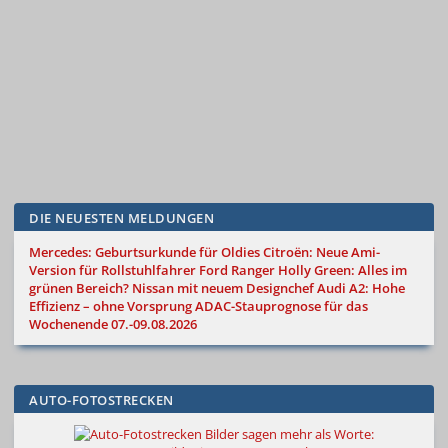
DIE NEUESTEN MELDUNGEN
Mercedes: Geburtsurkunde für Oldies
Citroën: Neue Ami-
Version für Rollstuhlfahrer
Ford Ranger Holly Green: Alles im
grünen Bereich?
Nissan mit neuem Designchef
Audi A2: Hohe
Effizienz – ohne Vorsprung
ADAC-Stauprognose für das
Wochenende 07.-09.08.2026
AUTO-FOTOSTRECKEN
Bilder sagen mehr als Worte
: