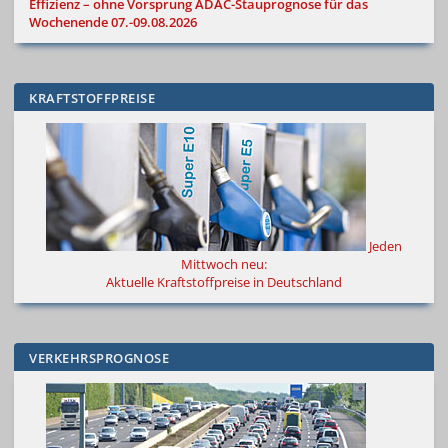
Effizienz – ohne Vorsprung
ADAC-Stauprognose für das
Wochenende 07.-09.08.2026
KRAFTSTOFFPREISE
Jeden
Mittwoch neu:
Aktuelle Kraftstoffpreise in Deutschland
VERKEHRSPROGNOSE