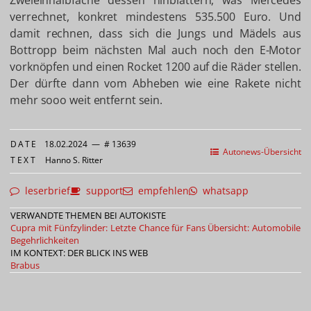
Zweieinhalbfache dessen hinblättern, was Mercedes
verrechnet, konkret mindestens 535.500 Euro. Und
damit rechnen, dass sich die Jungs und Mädels aus
Bottropp beim nächsten Mal auch noch den E-Motor
vorknöpfen und einen Rocket 1200 auf die Räder stellen.
Der dürfte dann vom Abheben wie eine Rakete nicht
mehr sooo weit entfernt sein.
DATE
18.02.2024
—
# 13639
Autonews-Übersicht
TEXT
Hanno S. Ritter
leserbrief
support
empfehlen
whatsapp
VERWANDTE THEMEN BEI AUTOKISTE
Cupra mit Fünfzylinder: Letzte Chance für Fans
Übersicht: Automobile
Begehrlichkeiten
IM KONTEXT: DER BLICK INS WEB
Brabus