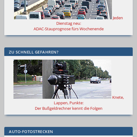
Jeden
Dienstag neu:
ADAC-Stauprognose fürs Wochenende
ZU SCHNELL GEFAHREN?
Knete,
Lappen, Punkte:
Der Bußgeldrechner kennt die Folgen
AUTO-FOTOSTRECKEN