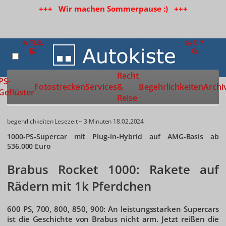
+++ Wir machen Sommerpause :) +++
Recht
Zur Startseite
PS-
Fotostrecken
Services
&
Begehrlichkeiten
Archi
Geflüster
Reise
begehrlichkeiten
Lesezeit ~ 3 Minuten
18.02.2024
1000-PS-Supercar mit Plug-in-Hybrid auf AMG-Basis ab
536.000 Euro
Brabus Rocket 1000: Rakete auf
Rädern mit 1k Pferdchen
600 PS, 700, 800, 850, 900: An leistungsstarken Supercars
ist die Geschichte von Brabus nicht arm. Jetzt reißen die