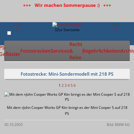
+++ Wir machen Sommerpause :) +++
Zur Startseite
Recht
PS-
Fotostrecken
Services
&
Begehrlichkeiten
Archi
Geflüster
Reise
Fotostrecke: Mini-Sondermodell mit 218 PS
1
2
3
4
5
6
Mit dem »John Cooper Works GP Kit« bringt es der Mini Cooper S auf 218
PS
30.10.2005
Bild: BMW AG