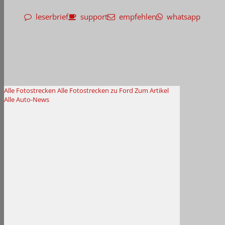
leserbrief
support
empfehlen
whatsapp
Alle Fotostrecken
Alle Fotostrecken zu Ford
Zum Artikel
Alle Auto-News