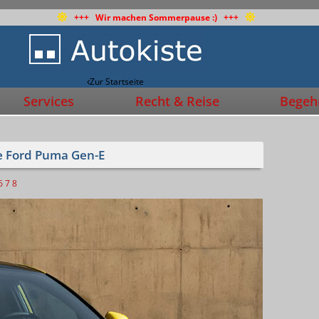
+++ Wir machen Sommerpause :) +++
Zur Startseite
Services
Recht & Reise
Begehr
e Ford Puma Gen-E
6
7
8