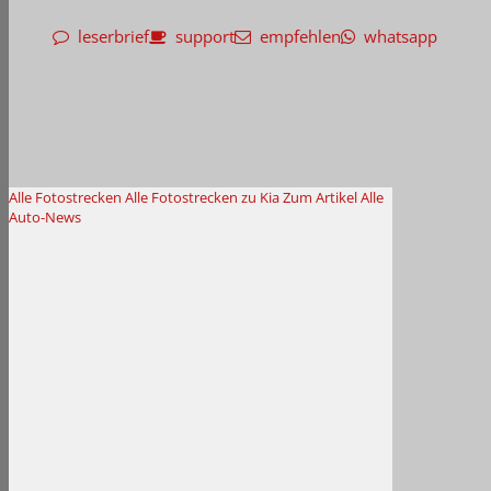
leserbrief
support
empfehlen
whatsapp
Alle Fotostrecken
Alle Fotostrecken zu Kia
Zum Artikel
Alle
Auto-News