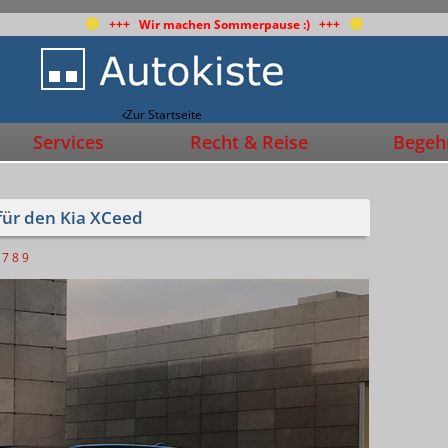
+++ Wir machen Sommerpause :) +++
Zur Startseite
Services
Recht & Reise
Begehr
 für den Kia XCeed
7
8
9