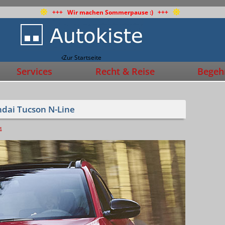
+++ Wir machen Sommerpause :) +++
Zur Startseite
Services
Recht & Reise
Begehr
ndai Tucson N-Line
4