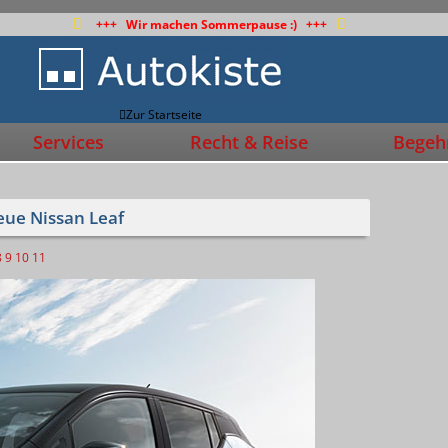
+++ Wir machen Sommerpause :) +++
Zur Startseite
Services
Recht & Reise
Begehr
eue Nissan Leaf
8
9
10
11