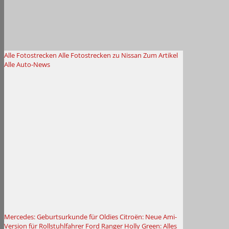
Alle Fotostrecken
Alle Fotostrecken zu Nissan
Zum Artikel
Alle Auto-News
Mercedes: Geburtsurkunde für Oldies
Citroën: Neue Ami-
Version für Rollstuhlfahrer
Ford Ranger Holly Green: Alles