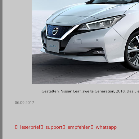
Gestatten, Nissan Leaf, zweite Generation, 2018. Das El
06.09.2017
leserbrief
support
empfehlen
whatsapp