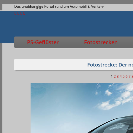
Das unabhängige Portal rund um Automobil & Verkehr
PS-Geflüster
Fotostrecken
Fotostrecke: Der n
1
2
3
4
5
6
7